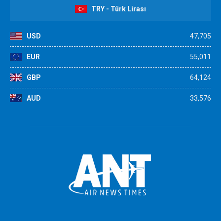
TRY - Türk Lirası
USD
47,705
EUR
55,011
GBP
64,124
AUD
33,576