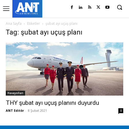
Ana Sayfa
Etiketler
şubat ayı uçuş planı
Tag: şubat ayı uçuş planı
Havayolları
THY şubat ayı uçuş planını duyurdu
ANT Editör
-
8 Şubat 2021
0