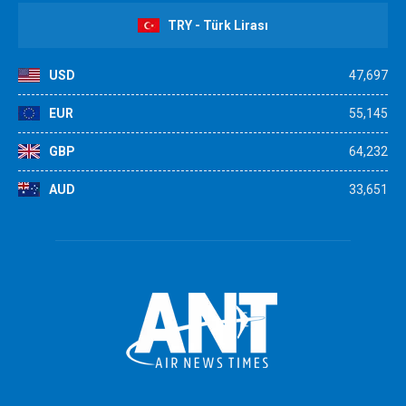
TRY - Türk Lirası
USD
47,697
EUR
55,145
GBP
64,232
AUD
33,651