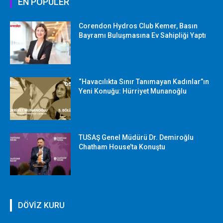
EN POPÜLER
Corendon Hydros Club Kemer, Basın
Bayramı Buluşmasına Ev Sahipliği Yaptı
“Havacılıkta Sınır Tanımayan Kadınlar”ın
Yeni Konuğu: Hürriyet Munanoğlu
TUSAŞ Genel Müdürü Dr. Demiroğlu
Chatham House’ta Konuştu
DÖVİZ KURU