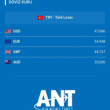
DÖVİZ KURU
TRY - Türk Lirası
USD
47,686
EUR
54,948
GBP
64,157
AUD
33,506