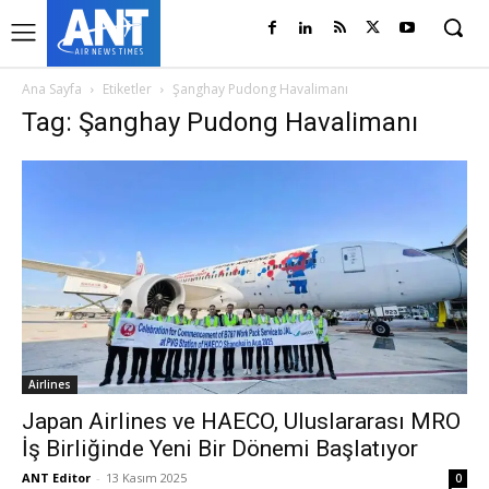
Ana Sayfa
Etiketler
Şanghay Pudong Havalimanı
Tag: Şanghay Pudong Havalimanı
Airlines
Japan Airlines ve HAECO, Uluslararası MRO
İş Birliğinde Yeni Bir Dönemi Başlatıyor
ANT Editor
-
13 Kasım 2025
0