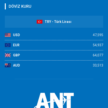
DÖVİZ KURU
TRY - Türk Lirası
USD
47,595
EUR
54,937
GBP
64,077
AUD
33,513