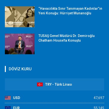
“Havacılıkta Sınır Tanımayan Kadınlar”ın
Yeni Konuğu: Hürriyet Munanoğlu
TUSAŞ Genel Müdürü Dr. Demiroğlu
Chatham House’ta Konuştu
DÖVİZ KURU
TRY - Türk Lirası
USD
47,697
EUR
55,145