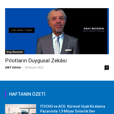
Eray Beceren
Pilotların Duygusal Zekâsı
ANT Editör
-
18 Kasım 2022
0
HAFTANIN ÖZETİ
ITOCHU ve ACG: Küresel Uçak Kiralama
Pazarında 1,9 Milyar Dolarlık Dev