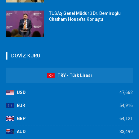
TUSAŞ Genel Müdürü Dr. Demiroğlu
Chatham House’ta Konuştu
DÖVİZ KURU
TRY - Türk Lirası
USD
47,662
EUR
54,916
GBP
64,121
AUD
33,499