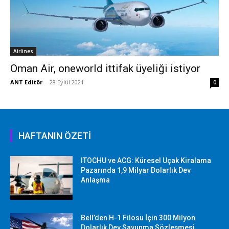
Airlines
Oman Air, oneworld ittifak üyeliği istiyor
ANT Editör
-
28 Eylül 2021
0
HAFTANIN ÖZETİ
ITOCHU ve ACG: Küresel Uçak Kiralama
Pazarında 1,9 Milyar Dolarlık Dev
Anlaşma
Bell’den H-1 Filosu İçin 300 Milyon
Dolarlık Dev Savunma Sözleşmesi