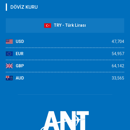
DÖVİZ KURU
TRY - Türk Lirası
USD
47,704
EUR
54,957
GBP
64,142
AUD
33,565