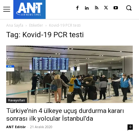
Ana Sayfa
Etiketler
Kovid-19 PCR testi
Tag: Kovid-19 PCR testi
Havayolları
Türkiye’nin 4 ülkeye uçuş durdurma kararı
sonrası ilk yolcular İstanbul’da
ANT Editör
-
21 Aralık 2020
0