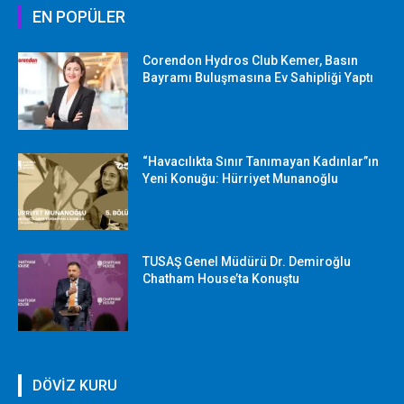
EN POPÜLER
Corendon Hydros Club Kemer, Basın
Bayramı Buluşmasına Ev Sahipliği Yaptı
“Havacılıkta Sınır Tanımayan Kadınlar”ın
Yeni Konuğu: Hürriyet Munanoğlu
TUSAŞ Genel Müdürü Dr. Demiroğlu
Chatham House’ta Konuştu
DÖVİZ KURU