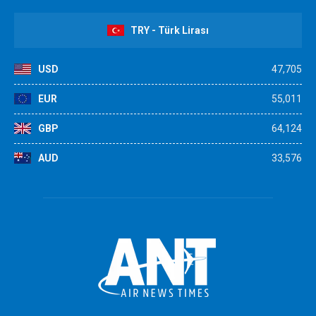
TRY - Türk Lirası
USD
47,705
EUR
55,011
GBP
64,124
AUD
33,576