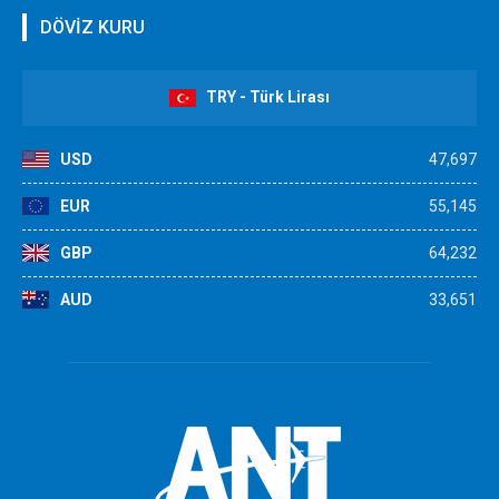
DÖVİZ KURU
TRY - Türk Lirası
USD
47,697
EUR
55,145
GBP
64,232
AUD
33,651