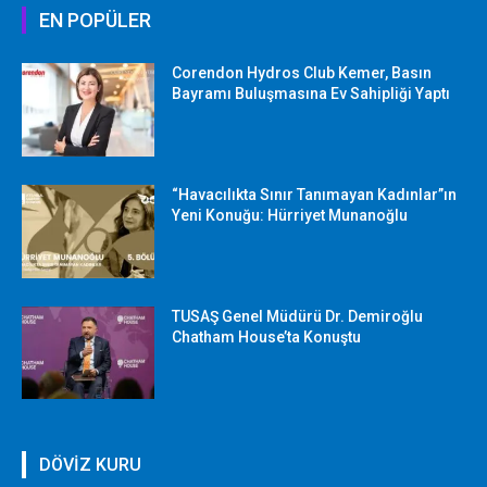
EN POPÜLER
Corendon Hydros Club Kemer, Basın
Bayramı Buluşmasına Ev Sahipliği Yaptı
“Havacılıkta Sınır Tanımayan Kadınlar”ın
Yeni Konuğu: Hürriyet Munanoğlu
TUSAŞ Genel Müdürü Dr. Demiroğlu
Chatham House’ta Konuştu
DÖVİZ KURU