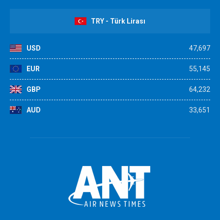
TRY - Türk Lirası
USD
47,697
EUR
55,145
GBP
64,232
AUD
33,651