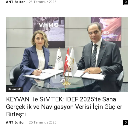
ANT Editor
-
28 Temmuz 2025
0
Havacılık
KEYVAN ile SiMTEK: IDEF 2025’te Sanal
Gerçeklik ve Navigasyon Verisi İçin Güçler
Birleşti
ANT Editor
-
25 Temmuz 2025
0