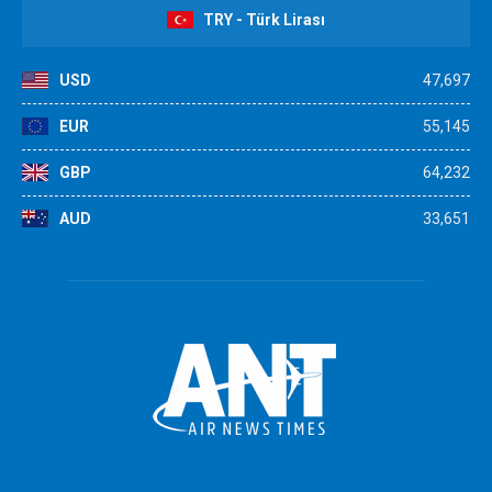
TRY - Türk Lirası
USD
47,697
EUR
55,145
GBP
64,232
AUD
33,651