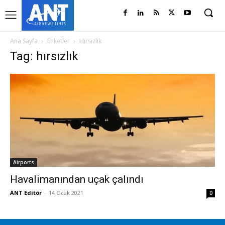
Ana Sayfa
Etiketler
Hırsızlık
Tag: hırsızlık
Airports
Havalimanından uçak çalındı
ANT Editör
-
14 Ocak 2021
0