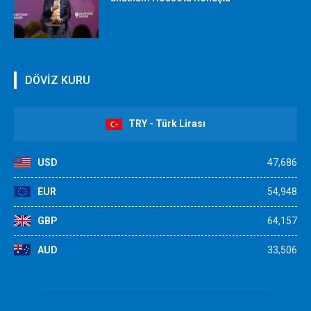
DÖVİZ KURU
TRY - Türk Lirası
USD
47,686
EUR
54,948
GBP
64,157
AUD
33,506