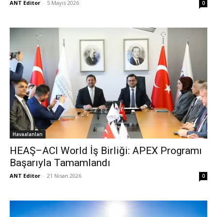
ANT Editor
-
5 Mayıs 2026
0
Havaalanları
HEAŞ–ACI World İş Birliği: APEX Programı
Başarıyla Tamamlandı
ANT Editor
-
21 Nisan 2026
0