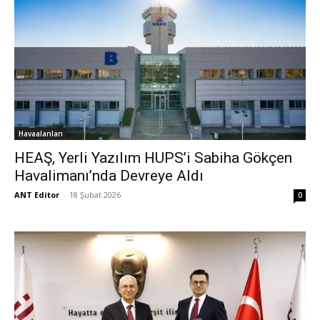
Havaalanları
HEAŞ, Yerli Yazılım HUPS’i Sabiha Gökçen
Havalimanı’nda Devreye Aldı
ANT Editor
-
18 Şubat 2026
0