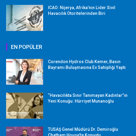
ICAO: Nijerya, Afrika’nın Lider Sivil
Havacılık Otoritelerinden Biri
EN POPÜLER
Corendon Hydros Club Kemer, Basın
Bayramı Buluşmasına Ev Sahipliği Yaptı
“Havacılıkta Sınır Tanımayan Kadınlar”ın
Yeni Konuğu: Hürriyet Munanoğlu
TUSAŞ Genel Müdürü Dr. Demiroğlu
Chatham House’ta Konuştu