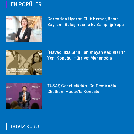
EN POPÜLER
Corendon Hydros Club Kemer, Basın
Bayramı Buluşmasına Ev Sahipliği Yaptı
“Havacılıkta Sınır Tanımayan Kadınlar”ın
Yeni Konuğu: Hürriyet Munanoğlu
TUSAŞ Genel Müdürü Dr. Demiroğlu
Chatham House’ta Konuştu
DÖVİZ KURU