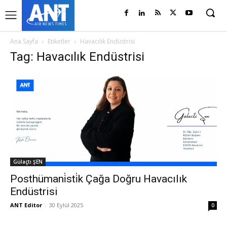
Ana Sayfa
Etiketler
Havacılık Endüstrisi
Tag: Havacılık Endüstrisi
Gülaçtı ŞEN
Posthümani̇sti̇k Çağa Doğru Havacılık
Endüstrisi
ANT Editor
-
30 Eylül 2025
0