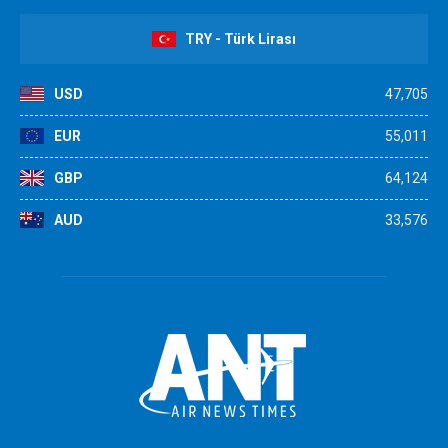
TRY - Türk Lirası
USD
47,705
EUR
55,011
GBP
64,124
AUD
33,576