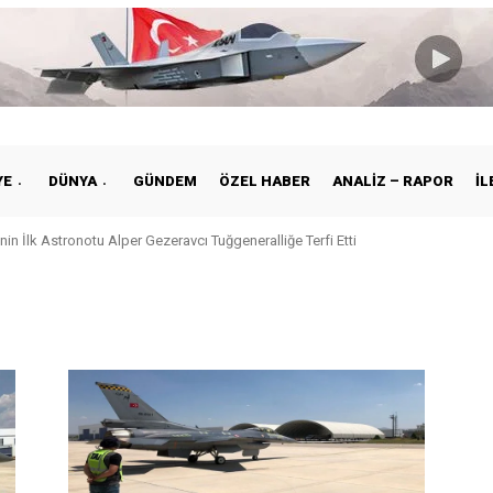
YE
DÜNYA
GÜNDEM
ÖZEL HABER
ANALIZ – RAPOR
İL
’nin İlk Astronotu Alper Gezeravcı Tuğgeneralliğe Terfi Etti
ı