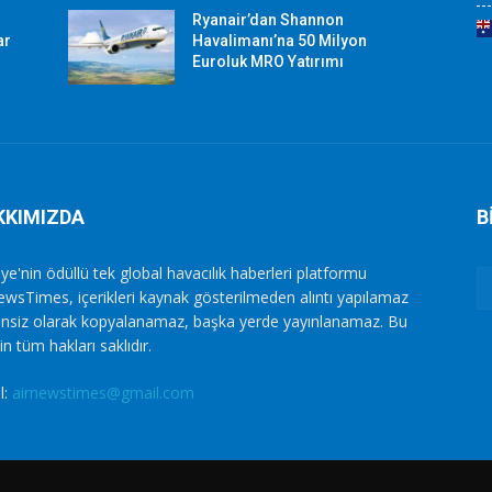
Ryanair’dan Shannon
ar
Havalimanı’na 50 Milyon
Euroluk MRO Yatırımı
KKIMIZDA
B
ye'nin ödüllü tek global havacılık haberleri platformu
ewsTimes, içerikleri kaynak gösterilmeden alıntı yapılamaz
zinsiz olarak kopyalanamaz, başka yerde yayınlanamaz. Bu
in tüm hakları saklıdır.
l:
airnewstimes@gmail.com