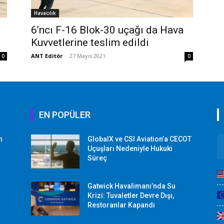
Havacılık
6’ncı F-16 Blok-30 uçağı da Hava
Kuvvetlerine teslim edildi
ANT Editör
-
27 Mayıs 2021
0
0
EN POPÜLER
n
GlobalX ve CSI Aviation’a CECOT
Uçuşları Nedeniyle Hukuki
Süreç
Gatwick Havalimanı’nda Su
Krizi: Tuvaletler Devre Dışı,
Restoranlar Kapandı