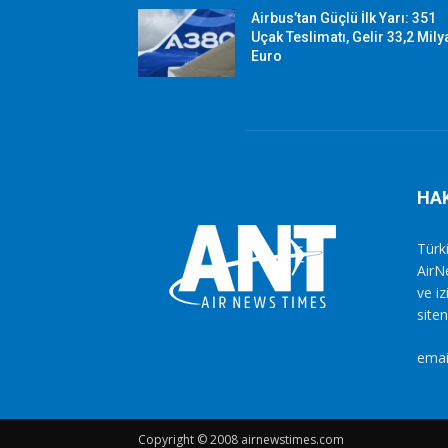
Airbus’tan Güçlü İlk Yarı: 351
Uçak Teslimatı, Gelir 33,2 Mily
Euro
HA
Türki
AirN
ve i
siten
emai
Copyright © 2008 airnewstimes.com