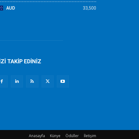
AUD
33,500
İZİ TAKİP EDİNİZ
Anasayfa
Künye
Ödüller
İletişim