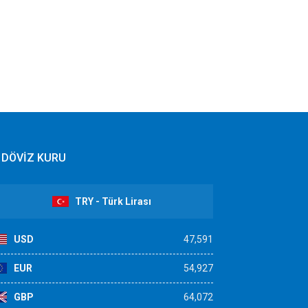
DÖVİZ KURU
TRY - Türk Lirası
USD
47,591
EUR
54,927
GBP
64,072