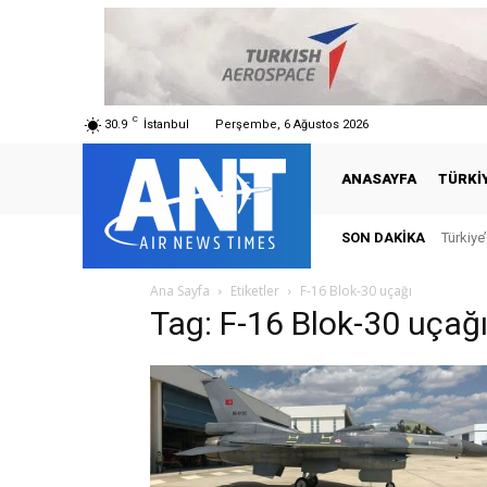
C
30.9
İstanbul
Perşembe, 6 Ağustos 2026
ANASAYFA
TÜRKI
SON DAKIKA
Türkiye
Ana Sayfa
Etiketler
F-16 Blok-30 uçağı
Tag: F-16 Blok-30 uçağ