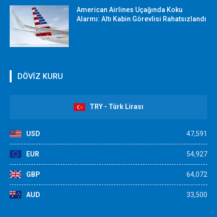
American Airlines Uçağında Koku
Alarmı: Altı Kabin Görevlisi Rahatsızlandı
DÖVİZ KURU
TRY - Türk Lirası
USD
47,591
EUR
54,927
GBP
64,072
AUD
33,500