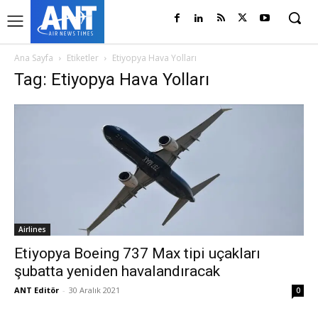
Ana Sayfa
Etiketler
Etiyopya Hava Yolları
Tag: Etiyopya Hava Yolları
Airlines
Etiyopya Boeing 737 Max tipi uçakları
şubatta yeniden havalandıracak
ANT Editör
-
30 Aralık 2021
0