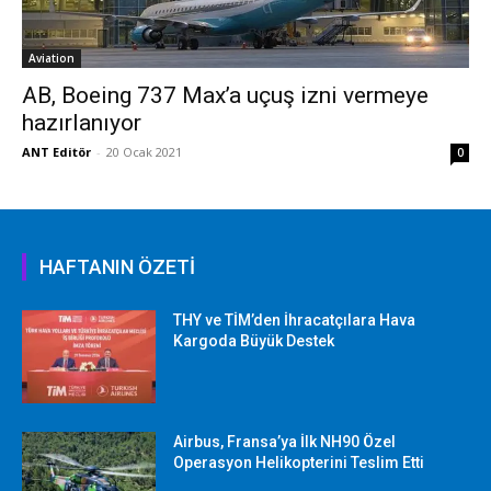
Aviation
AB, Boeing 737 Max’a uçuş izni vermeye
hazırlanıyor
ANT Editör
-
20 Ocak 2021
0
HAFTANIN ÖZETİ
THY ve TİM’den İhracatçılara Hava
Kargoda Büyük Destek
Airbus, Fransa’ya İlk NH90 Özel
Operasyon Helikopterini Teslim Etti