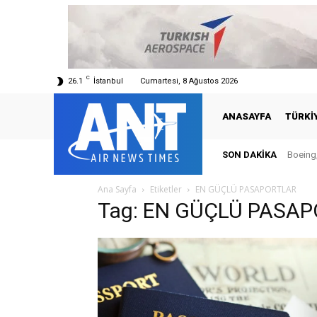
C
26.1
İstanbul
Cumartesi, 8 Ağustos 2026
ANASAYFA
TÜRKI
SON DAKIKA
Boeing,
Ana Sayfa
Etiketler
EN GÜÇLÜ PASAPORTLAR
Tag: EN GÜÇLÜ PASA