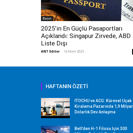
Basın
2025’in En Güçlü Pasaportları
Açıklandı: Singapur Zirvede, ABD
Liste Dışı
ANT Editor
-
16 Ekim 2025
HAFTANIN ÖZETİ
ITOCHU ve ACG: Küresel Uçak
Kiralama Pazarında 1,9 Milya
Dolarlık Dev Anlaşma
Bell’den H-1 Filosu İçin 300