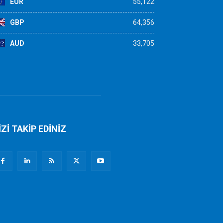
EUR
55,122
GBP
64,356
AUD
33,705
İZİ TAKİP EDİNİZ