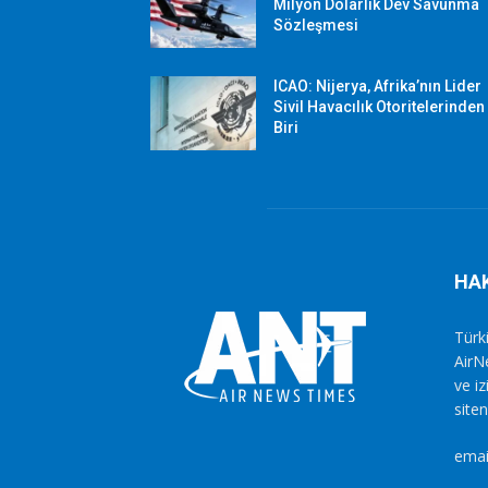
Milyon Dolarlık Dev Savunma
Sözleşmesi
ICAO: Nijerya, Afrika’nın Lider
Sivil Havacılık Otoritelerinden
Biri
HA
Türki
AirN
ve i
siten
emai