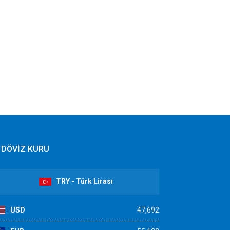
DÖVİZ KURU
TRY - Türk Lirası
USD
47,692