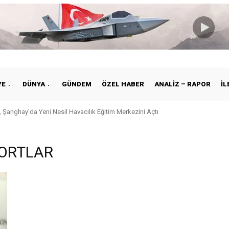
YE
DÜNYA
GÜNDEM
ÖZEL HABER
ANALIZ – RAPOR
İL
 Şanghay’da Yeni Nesil Havacılık Eğitim Merkezini Açtı
PORTLAR