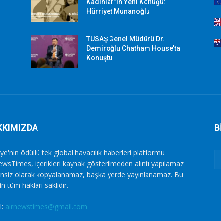
Kadınlar”ın Yeni Konuğu:
Hürriyet Munanoğlu
TUSAŞ Genel Müdürü Dr.
Demiroğlu Chatham House’ta
Konuştu
KKIMIZDA
B
ye'nin ödüllü tek global havacılık haberleri platformu
ewsTimes, içerikleri kaynak gösterilmeden alıntı yapılamaz
zinsiz olarak kopyalanamaz, başka yerde yayınlanamaz. Bu
in tüm hakları saklıdır.
l:
airnewstimes@gmail.com