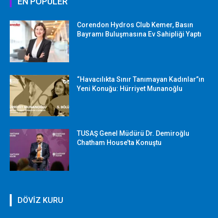
EN POPÜLER
Corendon Hydros Club Kemer, Basın
Bayramı Buluşmasına Ev Sahipliği Yaptı
“Havacılıkta Sınır Tanımayan Kadınlar”ın
Yeni Konuğu: Hürriyet Munanoğlu
TUSAŞ Genel Müdürü Dr. Demiroğlu
Chatham House’ta Konuştu
DÖVİZ KURU