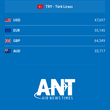
TRY - Türk Lirası
USD
47,697
EUR
55,145
GBP
64,349
AUD
33,717