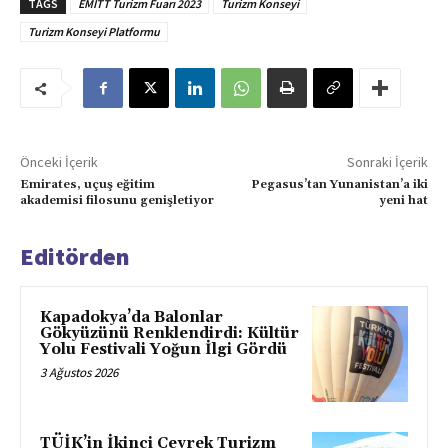
TAGS
EMITT Turizm Fuarı 2023
Turizm Konseyi
Turizm Konseyi Platformu
Önceki İçerik
Sonraki İçerik
Emirates, uçuş eğitim
Pegasus’tan Yunanistan’a iki
akademisi filosunu genişletiyor
yeni hat
Editörden
Kapadokya’da Balonlar
Gökyüzünü Renklendirdi: Kültür
Yolu Festivali Yoğun İlgi Gördü
3 Ağustos 2026
TÜİK’in İkinci Çeyrek Turizm