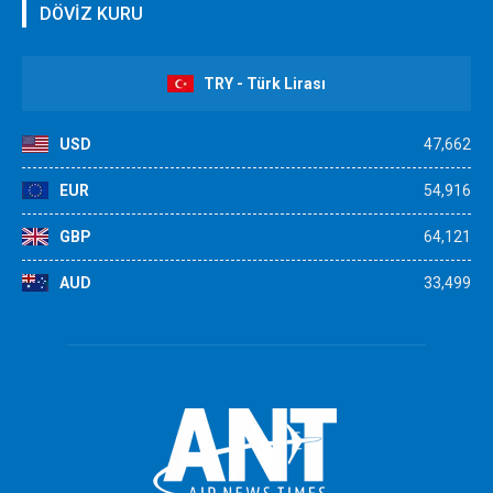
DÖVİZ KURU
TRY - Türk Lirası
USD
47,662
EUR
54,916
GBP
64,121
AUD
33,499