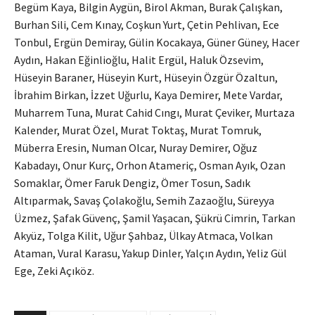
Begüm Kaya, Bilgin Aygün, Birol Akman, Burak Çalışkan,
Burhan Sili, Cem Kınay, Coşkun Yurt, Çetin Pehlivan, Ece
Tonbul, Ergün Demiray, Gülin Kocakaya, Güner Güney, Hacer
Aydın, Hakan Eğinlioğlu, Halit Ergül, Haluk Özsevim,
Hüseyin Baraner, Hüseyin Kurt, Hüseyin Özgür Özaltun,
İbrahim Birkan, İzzet Uğurlu, Kaya Demirer, Mete Vardar,
Muharrem Tuna, Murat Cahid Cıngı, Murat Çeviker, Murtaza
Kalender, Murat Özel, Murat Toktaş, Murat Tomruk,
Müberra Eresin, Numan Olcar, Nuray Demirer, Oğuz
Kabadayı, Onur Kurç, Orhon Atameriç, Osman Ayık, Ozan
Somaklar, Ömer Faruk Dengiz, Ömer Tosun, Sadık
Altıparmak, Savaş Çolakoğlu, Semih Zazaoğlu, Süreyya
Üzmez, Şafak Güvenç, Şamil Yaşacan, Şükrü Cimrin, Tarkan
Akyüz, Tolga Kilit, Uğur Şahbaz, Ülkay Atmaca, Volkan
Ataman, Vural Karasu, Yakup Dinler, Yalçın Aydın, Yeliz Gül
Ege, Zeki Açıköz.