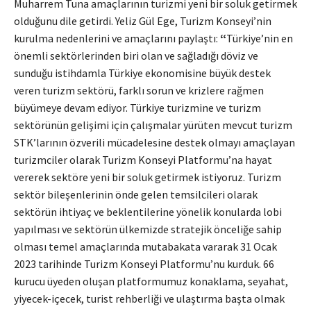
Muharrem Tuna amaçlarının turizmi yeni bir soluk getirmek
olduğunu dile getirdi.
Yeliz Gül Ege, Turizm Konseyi’nin
kurulma nedenlerini ve amaçlarını paylaştı:
“
Türkiye’nin en
önemli sektörlerinden biri olan ve sağladığı döviz ve
sunduğu istihdamla Türkiye ekonomisine büyük destek
veren turizm sektörü, farklı sorun ve krizlere rağmen
büyümeye devam ediyor. Türkiye turizmine ve turizm
sektörünün gelişimi için çalışmalar yürüten mevcut turizm
STK’larının özverili mücadelesine destek olmayı amaçlayan
turizmciler olarak Turizm Konseyi Platformu’na hayat
vererek sektöre yeni bir soluk getirmek istiyoruz. Turizm
sektör bileşenlerinin önde gelen temsilcileri olarak
sektörün ihtiyaç ve beklentilerine yönelik konularda lobi
yapılması ve sektörün ülkemizde stratejik önceliğe sahip
olması temel amaçlarında mutabakata vararak 31 Ocak
2023 tarihinde Turizm Konseyi Platformu’nu kurduk. 66
kurucu üyeden oluşan platformumuz konaklama, seyahat,
yiyecek-içecek, turist rehberliği ve ulaştırma başta olmak