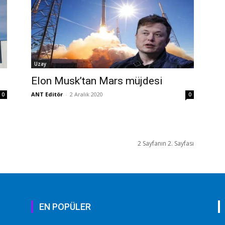
Uzay
Elon Musk’tan Mars müjdesi
ANT Editör
-
2 Aralık 2020
0
0
2 Sayfanın 2. Sayfası
EN POPÜLER