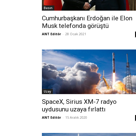
Basın
Cumhurbaşkanı Erdoğan ile Elon
Musk telefonda görüştü
ANT Editör
-
28 Ocak 2021
Uzay
SpaceX, Sirius XM-7 radyo
uydusunu uzaya fırlattı
ANT Editör
-
15 Aralık 2020