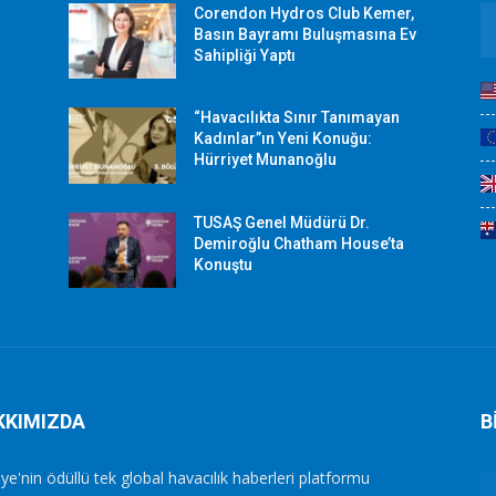
Corendon Hydros Club Kemer,
r
Basın Bayramı Buluşmasına Ev
Sahipliği Yaptı
“Havacılıkta Sınır Tanımayan
Kadınlar”ın Yeni Konuğu:
Hürriyet Munanoğlu
TUSAŞ Genel Müdürü Dr.
Demiroğlu Chatham House’ta
Konuştu
KKIMIZDA
B
ye'nin ödüllü tek global havacılık haberleri platformu