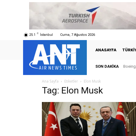
C
25.1
İstanbul
Cuma, 7 Ağustos 2026
ANASAYFA
TÜRKI
SON DAKIKA
Boeing,
Ana Sayfa
Etiketler
Elon Musk
Tag: Elon Musk