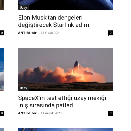
Uzay
Elon Musk’tan dengeleri
değiştirecek Starlink adımı
ANT Editör
-
13 Ocak 2021
0
0
Uzay
SpaceX’in test ettiği uzay mekiği
iniş sırasında patladı
ANT Editör
-
11 Aralık 2020
0
0