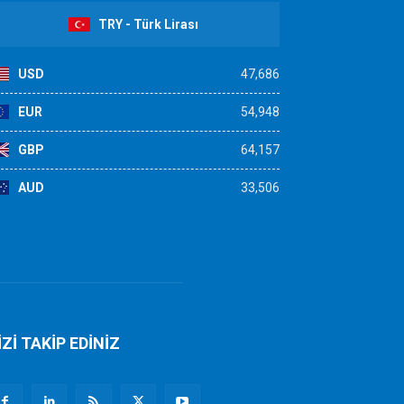
TRY - Türk Lirası
USD
47,686
EUR
54,948
GBP
64,157
AUD
33,506
İZİ TAKİP EDİNİZ