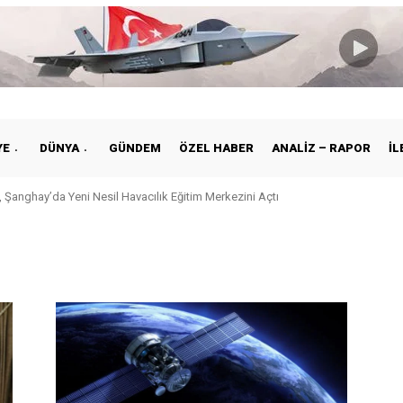
YE
DÜNYA
GÜNDEM
ÖZEL HABER
ANALIZ – RAPOR
İL
 Şanghay’da Yeni Nesil Havacılık Eğitim Merkezini Açtı