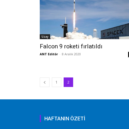
Uzay
Falcon 9 roketi fırlatıldı
ANT Editör
-
8 Aralık 2020
1
2
HAFTANIN ÖZETİ