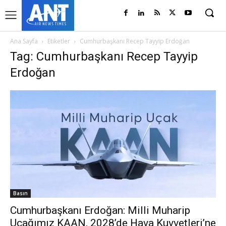
Ana Sayfa
Etiketler
Cumhurbaşkanı Recep Tayyip Erdoğan
Tag: Cumhurbaşkanı Recep Tayyip
Erdoğan
Basın
Cumhurbaşkanı Erdoğan: Milli Muharip
Uçağımız KAAN, 2028’de Hava Kuvvetleri’ne