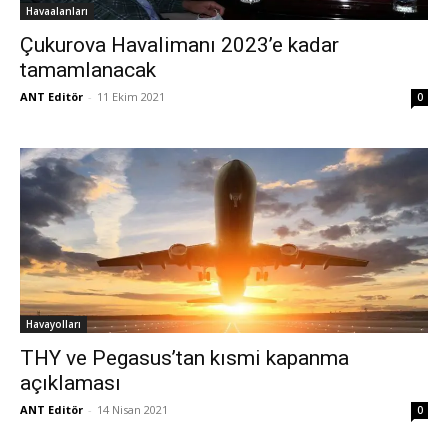
Havaalanları
Çukurova Havalimanı 2023’e kadar
tamamlanacak
ANT Editör
-
11 Ekim 2021
0
Havayolları
THY ve Pegasus’tan kısmi kapanma
açıklaması
ANT Editör
-
14 Nisan 2021
0