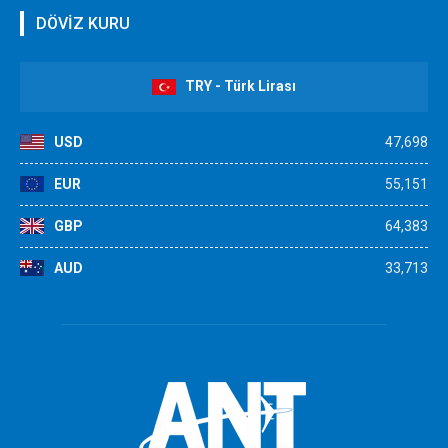
DÖVİZ KURU
TRY - Türk Lirası
USD
47,698
EUR
55,151
GBP
64,383
AUD
33,713