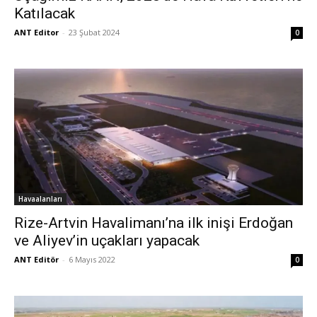
Katılacak
ANT Editor
-
23 Şubat 2024
0
Havaalanları
Rize-Artvin Havalimanı’na ilk inişi Erdoğan
ve Aliyev’in uçakları yapacak
ANT Editör
-
6 Mayıs 2022
0