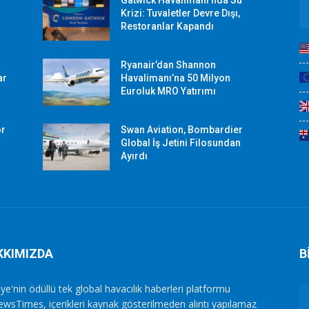
Gatwick Havalimanı’nda Su
Krizi: Tuvaletler Devre Dışı,
Restoranlar Kapandı
Ryanair’dan Shannon
ar
Havalimanı’na 50 Milyon
Euroluk MRO Yatırımı
or
Swan Aviation, Bombardier
Global İş Jetini Filosundan
Ayırdı
KKIMIZDA
B
ye'nin ödüllü tek global havacılık haberleri platformu
ewsTimes, içerikleri kaynak gösterilmeden alıntı yapılamaz