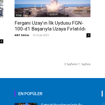
Uzay
Fergani Uzay’ın İlk Uydusu FGN-
100-d1 Başarıyla Uzaya Fırlatıldı
ANT Editor
-
16 Ocak 2025
0
0
3 Sayfanın 1. Sayfası
EN POPÜLER