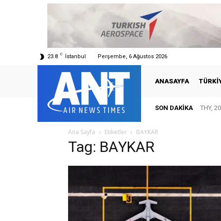
C
23.8
İstanbul
Perşembe, 6 Ağustos 2026
ANASAYFA
TÜRKI
SON DAKIKA
THY, 20
Ana Sayfa
Etiketler
BAYKAR
Tag: BAYKAR