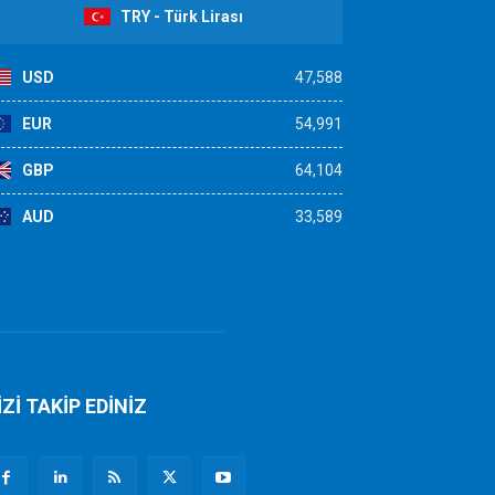
TRY - Türk Lirası
USD
47,588
EUR
54,991
GBP
64,104
AUD
33,589
İZİ TAKİP EDİNİZ