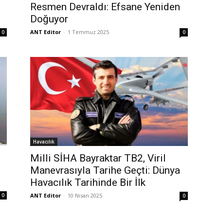
Resmen Devraldı: Efsane Yeniden
Doğuyor
ANT Editor
-
1 Temmuz 2025
0
0
Havacılık
Milli SİHA Bayraktar TB2, Viril
Manevrasıyla Tarihe Geçti: Dünya
Havacılık Tarihinde Bir İlk
ANT Editor
-
10 Nisan 2025
0
0