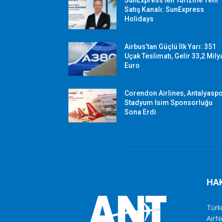
SunExpress’ten Turizme Yeni
Satış Kanalı: SunExpress
Holidays
Airbus’tan Güçlü İlk Yarı: 351
Uçak Teslimatı, Gelir 33,2 Mily
Euro
Corendon Airlines, Antalyasp
Stadyum İsim Sponsorluğu
Sona Erdi
HA
Türki
AirN