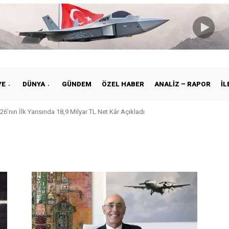
YE
DÜNYA
GÜNDEM
ÖZEL HABER
ANALIZ – RAPOR
İL
26’nın İlk Yarısında 18,9 Milyar TL Net Kâr Açıkladı