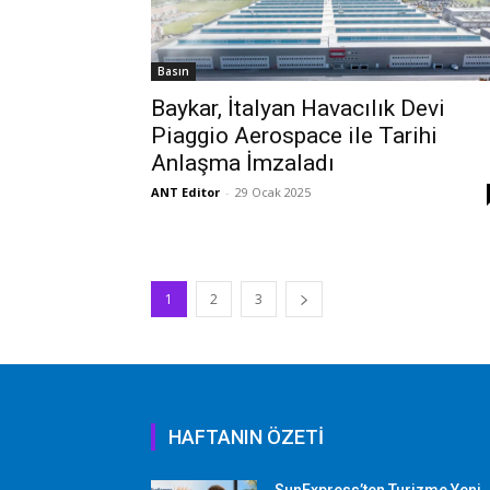
Basın
Baykar, İtalyan Havacılık Devi
Piaggio Aerospace ile Tarihi
Anlaşma İmzaladı
ANT Editor
-
29 Ocak 2025
1
2
3
HAFTANIN ÖZETİ