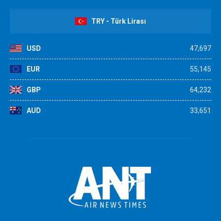
TRY - Türk Lirası
USD
47,697
EUR
55,145
GBP
64,232
AUD
33,651