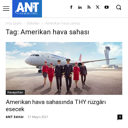
Ana Sayfa
Etiketler
Amerikan hava sahası
Tag: Amerikan hava sahası
Havayolları
Amerikan hava sahasında THY rüzgârı
esecek
ANT Editör
-
31 Mayıs 2021
0