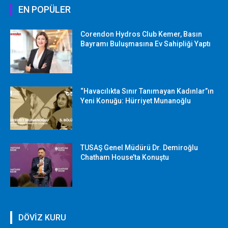
EN POPÜLER
Corendon Hydros Club Kemer, Basın
Bayramı Buluşmasına Ev Sahipliği Yaptı
“Havacılıkta Sınır Tanımayan Kadınlar”ın
Yeni Konuğu: Hürriyet Munanoğlu
TUSAŞ Genel Müdürü Dr. Demiroğlu
Chatham House’ta Konuştu
DÖVİZ KURU