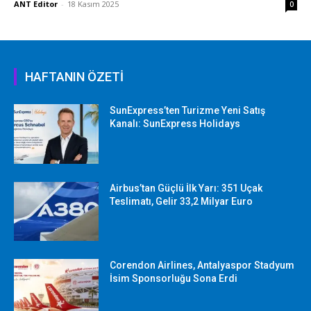
ANT Editor
-
18 Kasım 2025
0
HAFTANIN ÖZETİ
SunExpress’ten Turizme Yeni Satış
Kanalı: SunExpress Holidays
Airbus’tan Güçlü İlk Yarı: 351 Uçak
Teslimatı, Gelir 33,2 Milyar Euro
Corendon Airlines, Antalyaspor Stadyum
İsim Sponsorluğu Sona Erdi