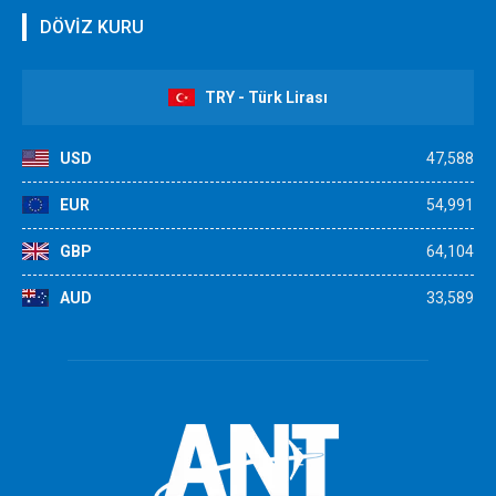
DÖVİZ KURU
TRY - Türk Lirası
USD
47,588
EUR
54,991
GBP
64,104
AUD
33,589