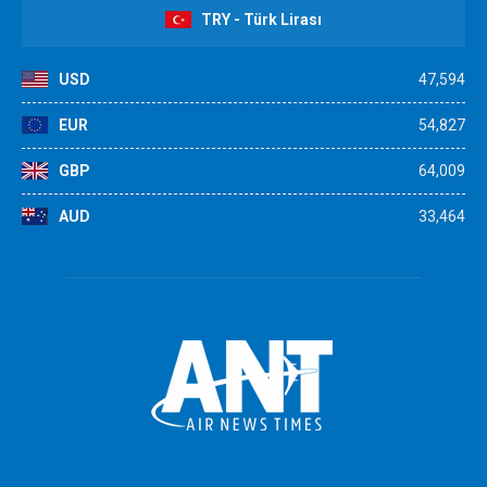
TRY - Türk Lirası
USD
47,594
EUR
54,827
GBP
64,009
AUD
33,464