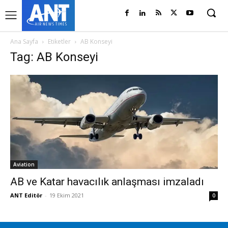
Ana Sayfa
Etiketler
AB Konseyi
Tag: AB Konseyi
Aviation
AB ve Katar havacılık anlaşması imzaladı
ANT Editör
-
19 Ekim 2021
0