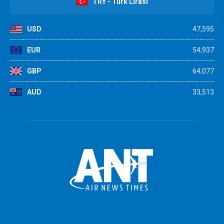
TRY - Türk Lirası
USD
47,595
EUR
54,937
GBP
64,077
AUD
33,513