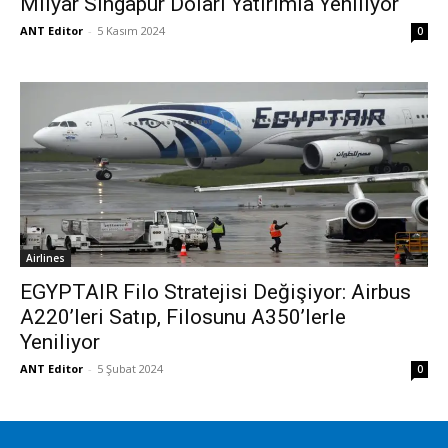
Milyar Singapur Doları Yatırımla Yeniliyor
ANT Editor
-
5 Kasım 2024
0
Airlines
EGYPTAIR Filo Stratejisi Değişiyor: Airbus
A220’leri Satıp, Filosunu A350’lerle
Yeniliyor
ANT Editor
-
5 Şubat 2024
0