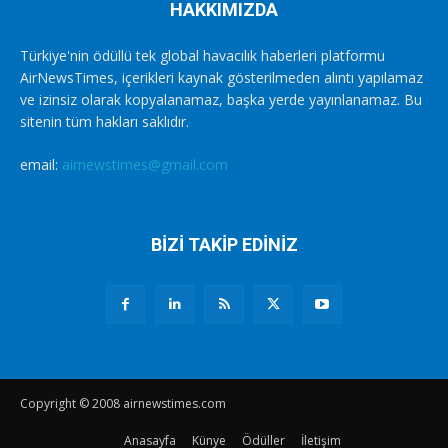
HAKKIMIZDA
Türkiye'nin ödüllü tek global havacılık haberleri platformu
AirNewsTimes, içerikleri kaynak gösterilmeden alıntı yapılamaz
ve izinsiz olarak kopyalanamaz, başka yerde yayınlanamaz. Bu
sitenin tüm hakları saklıdır.
email:
airnewstimes@gmail.com
BİZİ TAKİP EDİNİZ
Copyright © 2008 airnewstimes.com
Anasayfa
Künye
Ödüller
İletişim