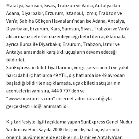
Malatya, Samsun, Sivas, Trabzon ve Van’a; Antalya’dan
Adana, Diyarbakır, Erzurum, İstanbul, İzmir, Trabzon ve
Van’a; Sabiha Gökçen Havaalanı’ndan ise Adana, Antalya,
Diyarbakır, Erzurum, Kars, Samsun, Sivas, Trabzon ve Van’a
aktarmasız seferler düzenleyeceği belirtilen açıklamada,
ayrıca Bursa ile Diyarbakır, Erzurum, Trabzon, İzmir ve
Antalya arasındaki karşılıklı uçuşların devam edeceği
bildirildi.
SunExpress’in bilet fiyatlarının, vergi, servis ücreti ve yakıt
harcı dahil iç hatlarda 49 YTL, dış hatlarda ise 49 avrodan
başladığı bildirilen açıklamada, uçak bileti satışlarının
acentelerin yanı sıra, 444 0 797’den ve
“www.sunexpress.com” internet adresi aracılığıyla
gerçekleştirildiği anımsatıldı.
Kış tarifesiyle ilgili açıklama yapan SunExpress Genel Müdür
Yardımcısı Hacı Say da 2008’de iç ve dış hat uçuşlarında
önemli büyümeler elde ettiklerini, İzmir ve Antalya’dan