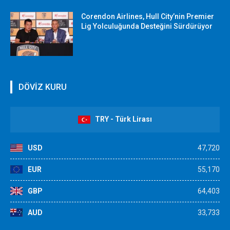
Corendon Airlines, Hull City’nin Premier
Lig Yolculuğunda Desteğini Sürdürüyor
DÖVİZ KURU
TRY - Türk Lirası
USD
47,720
EUR
55,170
GBP
64,403
AUD
33,733