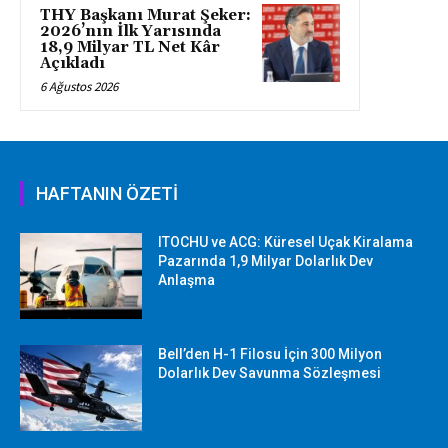
THY Başkanı Murat Şeker:
2026’nın İlk Yarısında
18,9 Milyar TL Net Kâr
Açıkladı
6 Ağustos 2026
HAFTANIN ÖZETİ
ITOCHU ve ACG: Küresel Uçak Kiralama
Pazarında 1,9 Milyar Dolarlık Dev
Anlaşma
Bell’den H-1 Filosu İçin 300 Milyon
Dolarlık Dev Savunma Sözleşmesi