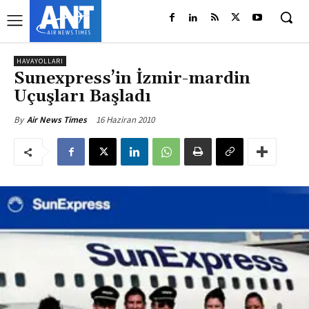
HAVAYOLLARI
Sunexpress’in İzmir-mardin
Uçuşları Başladı
16 Haziran 2010
By
Air News Times