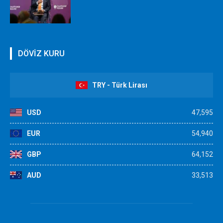
DÖVİZ KURU
TRY - Türk Lirası
USD
47,595
EUR
54,940
GBP
64,152
AUD
33,513