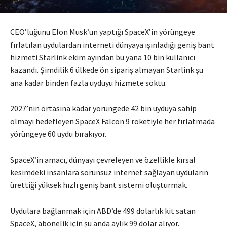
CEO’luğunu Elon Musk’un yaptığı SpaceX’in yörüngeye
fırlatılan uydulardan interneti dünyaya ışınladığı geniş bant
hizmeti Starlink ekim ayından bu yana 10 bin kullanıcı
kazandı. Şimdilik 6 ülkede ön sipariş almayan Starlink şu
ana kadar binden fazla uyduyu hizmete soktu.
2027’nin ortasına kadar yörüngede 42 bin uyduya sahip
olmayı hedefleyen SpaceX Falcon 9 roketiyle her fırlatmada
yörüngeye 60 uydu bırakıyor.
SpaceX’in amacı, dünyayı çevreleyen ve özellikle kırsal
kesimdeki insanlara sorunsuz internet sağlayan uyduların
ürettiği yüksek hızlı geniş bant sistemi oluşturmak.
Uydulara bağlanmak için ABD’de 499 dolarlık kit satan
SpaceX, abonelik için şu anda aylık 99 dolar alıyor.