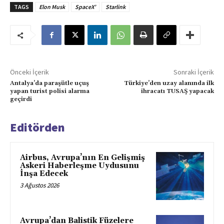
TAGS
Elon Musk
SpaceX’
Starlink
Önceki İçerik
Sonraki İçerik
Antalya’da paraşütle uçuş
Türkiye’den uzay alanında ilk
yapan turist polisi alarma
ihracatı TUSAŞ yapacak
geçirdi
Editörden
Airbus, Avrupa’nın En Gelişmiş
Askeri Haberleşme Uydusunu
İnşa Edecek
3 Ağustos 2026
Avrupa’dan Balistik Füzelere