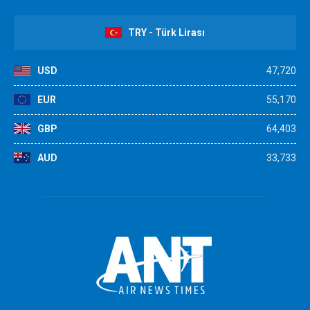
TRY - Türk Lirası
USD
47,720
EUR
55,170
GBP
64,403
AUD
33,733