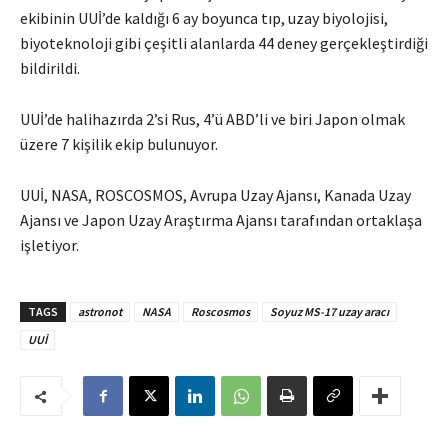
ekibinin UUİ’de kaldığı 6 ay boyunca tıp, uzay biyolojisi,
biyoteknoloji gibi çeşitli alanlarda 44 deney gerçekleştirdiği
bildirildi.
UUİ’de halihazırda 2’si Rus, 4’ü ABD’li ve biri Japon olmak
üzere 7 kişilik ekip bulunuyor.
UUİ, NASA, ROSCOSMOS, Avrupa Uzay Ajansı, Kanada Uzay
Ajansı ve Japon Uzay Araştırma Ajansı tarafından ortaklaşa
işletiyor.
TAGS
astronot
NASA
Roscosmos
Soyuz MS-17 uzay aracı
UUİ