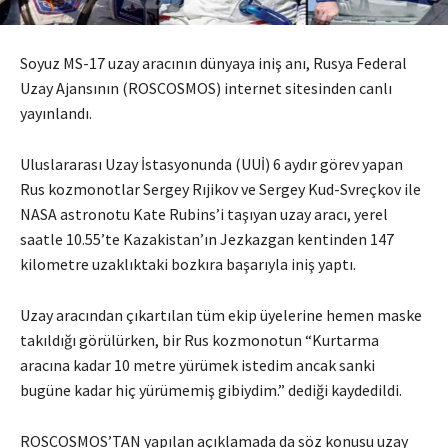
Soyuz MS-17 uzay aracının dünyaya iniş anı, Rusya Federal
Uzay Ajansının (ROSCOSMOS) internet sitesinden canlı
yayınlandı.
Uluslararası Uzay İstasyonunda (UUİ) 6 aydır görev yapan
Rus kozmonotlar Sergey Rıjikov ve Sergey Kud-Svreçkov ile
NASA astronotu Kate Rubins’i taşıyan uzay aracı, yerel
saatle 10.55’te Kazakistan’ın Jezkazgan kentinden 147
kilometre uzaklıktaki bozkıra başarıyla iniş yaptı.
Uzay aracından çıkartılan tüm ekip üyelerine hemen maske
takıldığı görülürken, bir Rus kozmonotun “Kurtarma
aracına kadar 10 metre yürümek istedim ancak sanki
bugüne kadar hiç yürümemiş gibiydim.” dediği kaydedildi.
ROSCOSMOS’TAN yapılan açıklamada da söz konusu uzay