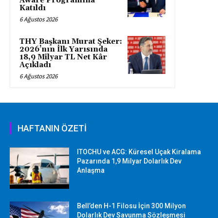
Aware Programına
Katıldı
6 Ağustos 2026
THY Başkanı Murat Şeker:
2026’nın İlk Yarısında
18,9 Milyar TL Net Kâr
Açıkladı
6 Ağustos 2026
HAFTANIN ÖZETİ
ITOCHU ve ACG: Küresel Uçak Kiralama
Pazarında 1,9 Milyar Dolarlık Dev
Anlaşma
Bell’den H-1 Filosu İçin 300 Milyon
Dolarlık Dev Savunma Sözleşmesi