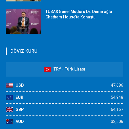
TUSAŞ Genel Müdürü Dr. Demiroğlu
Chatham House’ta Konuştu
DÖVİZ KURU
TRY - Türk Lirası
USD
47,686
EUR
54,948
GBP
64,157
AUD
33,506