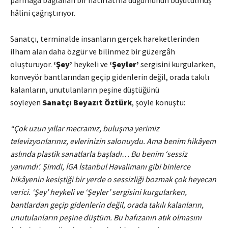
parmağa bağlanan bir hatırlatma düğümünün büyütülmüş
hâlini çağrıştırıyor.
Sanatçı, terminalde insanların gerçek hareketlerinden
ilham alan daha özgür ve bilinmez bir güzergâh
oluşturuyor.
‘Şey’
heykeli
ve
‘Şeyler’
sergisini kurgularken,
konveyör bantlarından geçip gidenlerin değil, orada takılı
kalanların, unutulanların peşine düştüğünü
söyleyen
Sanatçı Beyazıt Öztürk
, şöyle konuştu:
“Çok uzun yıllar mecramız, buluşma yerimiz
televizyonlarınız, evlerinizin salonuydu. Ama benim hikâyem
aslında plastik sanatlarla başladı… Bu benim ‘sessiz
yanımdı’. Şimdi, İGA İstanbul Havalimanı gibi binlerce
hikâyenin kesiştiği bir yerde o sessizliği bozmak çok heyecan
verici. ‘Şey’ heykeli ve ‘Şeyler’ sergisini kurgularken,
bantlardan geçip gidenlerin değil, orada takılı kalanların,
unutulanların peşine düştüm. Bu hafızanın atık olmasını