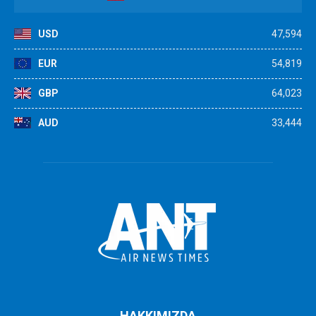
USD
47,594
EUR
54,819
GBP
64,023
AUD
33,444
HAKKIMIZDA