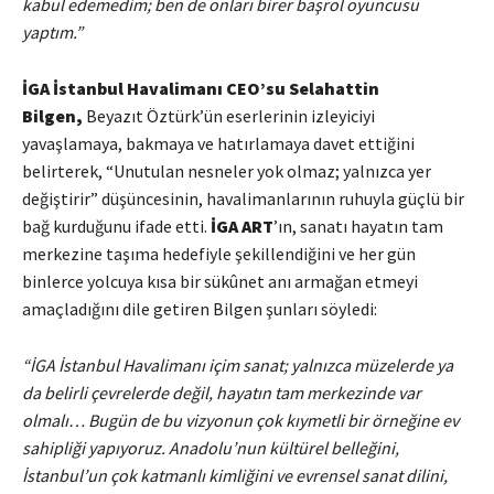
kabul edemedim; ben de onları birer başrol oyuncusu
yaptım.”
İGA İstanbul Havalimanı CEO’su Selahattin
Bilgen,
Beyazıt Öztürk’ün eserlerinin izleyiciyi
yavaşlamaya, bakmaya ve hatırlamaya davet ettiğini
belirterek, “Unutulan nesneler yok olmaz; yalnızca yer
değiştirir” düşüncesinin, havalimanlarının ruhuyla güçlü bir
bağ kurduğunu ifade etti.
İGA ART
’ın, sanatı hayatın tam
merkezine taşıma hedefiyle şekillendiğini ve her gün
binlerce yolcuya kısa bir sükûnet anı armağan etmeyi
amaçladığını dile getiren Bilgen şunları söyledi:
“İGA İstanbul Havalimanı içim sanat; yalnızca müzelerde ya
da belirli çevrelerde değil, hayatın tam merkezinde var
olmalı… Bugün de bu vizyonun çok kıymetli bir örneğine ev
sahipliği yapıyoruz. Anadolu’nun kültürel belleğini,
İstanbul’un çok katmanlı kimliğini ve evrensel sanat dilini,