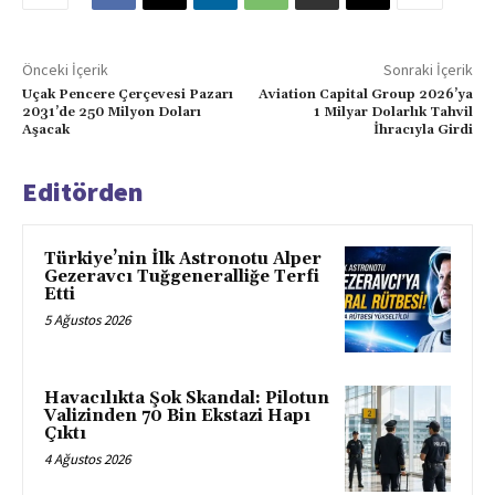
Önceki İçerik
Sonraki İçerik
Uçak Pencere Çerçevesi Pazarı
Aviation Capital Group 2026’ya
2031’de 250 Milyon Doları
1 Milyar Dolarlık Tahvil
Aşacak
İhracıyla Girdi
Editörden
Türkiye’nin İlk Astronotu Alper
Gezeravcı Tuğgeneralliğe Terfi
Etti
5 Ağustos 2026
Havacılıkta Şok Skandal: Pilotun
Valizinden 70 Bin Ekstazi Hapı
Çıktı
4 Ağustos 2026