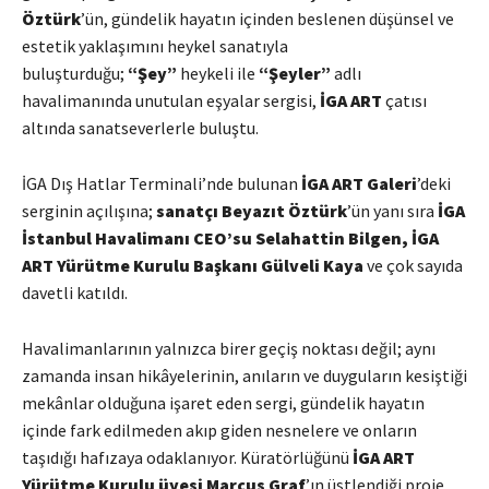
Öztürk
’ün, gündelik hayatın içinden beslenen düşünsel ve
estetik yaklaşımını heykel sanatıyla
buluşturduğu;
“Şey”
heykeli ile
“Şeyler”
adlı
havalimanında unutulan eşyalar sergisi,
İGA ART
çatısı
altında sanatseverlerle buluştu.
İGA Dış Hatlar Terminali’nde bulunan
İGA ART Galeri
’deki
serginin açılışına;
sanatçı Beyazıt Öztürk
’ün yanı sıra
İGA
İstanbul Havalimanı CEO’su Selahattin Bilgen, İGA
ART Yürütme Kurulu Başkanı Gülveli Kaya
ve çok sayıda
davetli katıldı.
Havalimanlarının yalnızca birer geçiş noktası değil; aynı
zamanda insan hikâyelerinin, anıların ve duyguların kesiştiği
mekânlar olduğuna işaret eden sergi, gündelik hayatın
içinde fark edilmeden akıp giden nesnelere ve onların
taşıdığı hafızaya odaklanıyor. Küratörlüğünü
İGA ART
Yürütme Kurulu üyesi Marcus Graf
’ın üstlendiği proje,