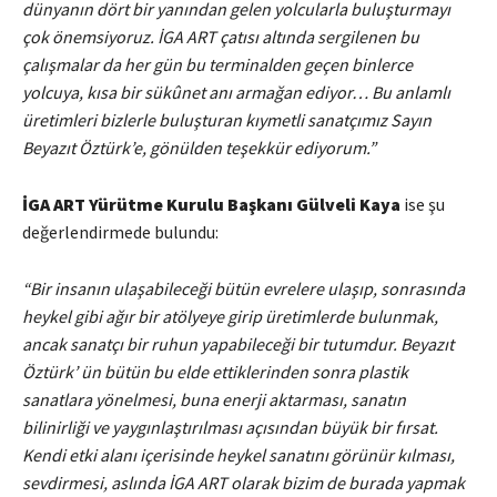
dünyanın dört bir yanından gelen yolcularla buluşturmayı
çok önemsiyoruz. İGA ART çatısı altında sergilenen bu
çalışmalar da her gün bu terminalden geçen binlerce
yolcuya, kısa bir sükûnet anı armağan ediyor…
Bu anlamlı
üretimleri bizlerle buluşturan kıymetli sanatçımız Sayın
Beyazıt Öztürk’e, gönülden teşekkür ediyorum.”
İGA ART Yürütme Kurulu Başkanı Gülveli Kaya
ise şu
değerlendirmede bulundu:
“Bir insanın ulaşabileceği bütün evrelere ulaşıp, sonrasında
heykel gibi ağır bir atölyeye girip üretimlerde bulunmak,
ancak sanatçı bir ruhun yapabileceği bir tutumdur. Beyazıt
Öztürk’ ün bütün bu elde ettiklerinden sonra plastik
sanatlara yönelmesi, buna enerji aktarması, sanatın
bilinirliği ve yaygınlaştırılması açısından büyük bir fırsat.
Kendi etki alanı içerisinde heykel sanatını görünür kılması,
sevdirmesi, aslında İGA ART olarak bizim de burada yapmak