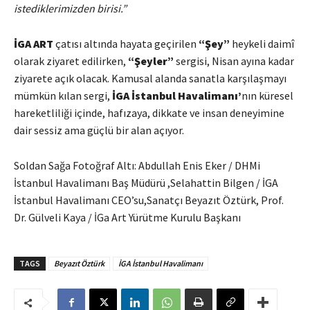
istediklerimizden birisi.”
İGA ART
çatısı altında hayata geçirilen
“Şey”
heykeli daimî
olarak ziyaret edilirken,
“Şeyler”
sergisi, Nisan ayına kadar
ziyarete açık olacak. Kamusal alanda sanatla karşılaşmayı
mümkün kılan sergi,
İGA İstanbul Havalimanı’
nın küresel
hareketliliği içinde, hafızaya, dikkate ve insan deneyimine
dair sessiz ama güçlü bir alan açıyor.
Soldan Sağa Fotoğraf Altı: Abdullah Enis Eker / DHMi
İstanbul Havalimanı Baş Müdürü ,Selahattin Bilgen / İGA
İstanbul Havalimanı CEO’su,Sanatçı Beyazıt Öztürk, Prof.
Dr. Gülveli Kaya / İGa Art Yürütme Kurulu Başkanı
TAGS
Beyazıt Öztürk
İGA İstanbul Havalimanı