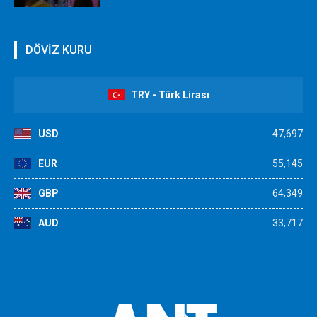
DÖVİZ KURU
TRY - Türk Lirası
USD
47,697
EUR
55,145
GBP
64,349
AUD
33,717