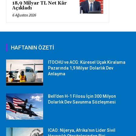
18,9 Milyar TL Net Kâr
Açıkladı
6 Ağustos 2026
HAFTANIN ÖZETİ
ITOCHU ve ACG: Küresel Uçak Kiralama
Pazarında 1,9 Milyar Dolarlık Dev
Anlaşma
Bell’den H-1 Filosu İçin 300 Milyon
Dolarlık Dev Savunma Sözleşmesi
ICAO: Nijerya, Afrika’nın Lider Sivil
Havacılık Otoritelerinden Biri