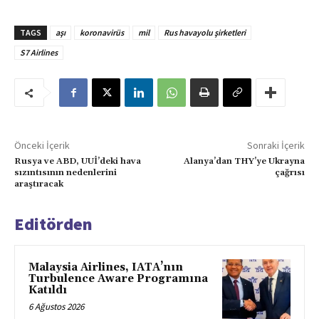
TAGS
aşı
koronavirüs
mil
Rus havayolu şirketleri
S7 Airlines
Önceki İçerik
Sonraki İçerik
Rusya ve ABD, UUİ’deki hava
Alanya’dan THY’ye Ukrayna
sızıntısının nedenlerini
çağrısı
araştıracak
Editörden
Malaysia Airlines, IATA’nın
Turbulence Aware Programına
Katıldı
6 Ağustos 2026