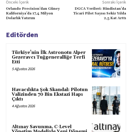
Önceki İçerik
Sonraki İçerik
Orlando Precision’dan Güney
DGCA Verileri: Hindistan’da
Kaliforniya’da 17,4 Milyon
Ticari Pilot Sayısı Sekiz Yılda
Dolarlık Yatırım
2,5 Kat Arttı
Editörden
Türkiye’nin İlk Astronotu Alper
Gezeravcı Tuğgeneralliğe Terfi
Etti
5 Ağustos 2026
Havacılıkta Şok Skandal: Pilotun
Valizinden 70 Bin Ekstazi Hapı
Çıktı
4 Ağustos 2026
Altınay Savunma, C-Level
Yönetim Modeliyle Yeni Dönemi