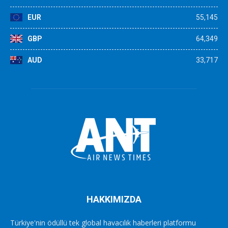
EUR
55,145
GBP
64,349
AUD
33,717
HAKKIMIZDA
Türkiye'nin ödüllü tek global havacılık haberleri platformu