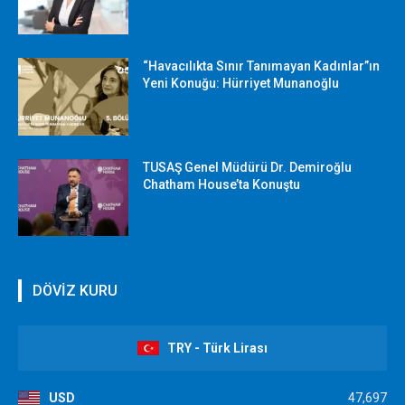
“Havacılıkta Sınır Tanımayan Kadınlar”ın
Yeni Konuğu: Hürriyet Munanoğlu
TUSAŞ Genel Müdürü Dr. Demiroğlu
Chatham House’ta Konuştu
DÖVİZ KURU
TRY - Türk Lirası
USD
47,697