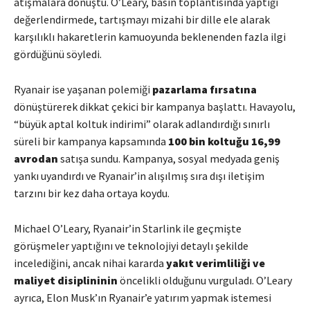
atışmalara dönüştü. O’Leary, basın toplantısında yaptığı
değerlendirmede, tartışmayı mizahi bir dille ele alarak
karşılıklı hakaretlerin kamuoyunda beklenenden fazla ilgi
gördüğünü söyledi.
Ryanair ise yaşanan polemiği
pazarlama fırsatına
dönüştürerek dikkat çekici bir kampanya başlattı. Havayolu,
“büyük aptal koltuk indirimi” olarak adlandırdığı sınırlı
süreli bir kampanya kapsamında
100 bin koltuğu 16,99
avrodan
satışa sundu. Kampanya, sosyal medyada geniş
yankı uyandırdı ve Ryanair’in alışılmış sıra dışı iletişim
tarzını bir kez daha ortaya koydu.
Michael O’Leary, Ryanair’in Starlink ile geçmişte
görüşmeler yaptığını ve teknolojiyi detaylı şekilde
incelediğini, ancak nihai kararda
yakıt verimliliği ve
maliyet disiplininin
öncelikli olduğunu vurguladı. O’Leary
ayrıca, Elon Musk’ın Ryanair’e yatırım yapmak istemesi