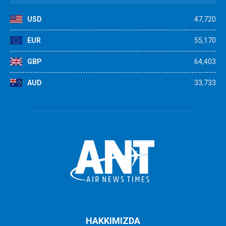
USD
47,720
EUR
55,170
GBP
64,403
AUD
33,733
HAKKIMIZDA