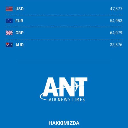
USD
47,577
EUR
54,983
GBP
64,079
AUD
33,576
HAKKIMIZDA