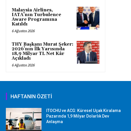
Malaysia Airlines,
IATA’nın Turbulence
Aware Programına
Katıldı
6 Ağustos 2026
THY Başkanı Murat Şeker:
2026’nın İlk Yarısında
18,9 Milyar TL Net Kâr
Açıkladı
6 Ağustos 2026
HAFTANIN ÖZETİ
ITOCHU ve ACG: Küresel Uçak Kiralama
Pazarında 1,9 Milyar Dolarlık Dev
Anlaşma