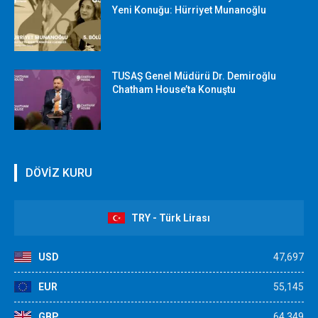
Yeni Konuğu: Hürriyet Munanoğlu
TUSAŞ Genel Müdürü Dr. Demiroğlu
Chatham House’ta Konuştu
DÖVİZ KURU
TRY - Türk Lirası
USD
47,697
EUR
55,145
GBP
64,349