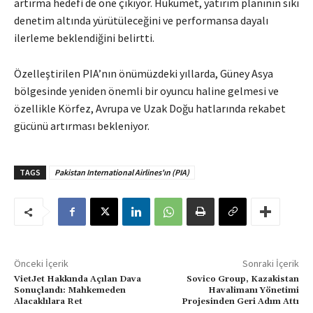
artırma hedefi de öne çıkıyor. Hükümet, yatırım planının sıkı
denetim altında yürütüleceğini ve performansa dayalı
ilerleme beklendiğini belirtti.
Özelleştirilen PIA’nın önümüzdeki yıllarda, Güney Asya
bölgesinde yeniden önemli bir oyuncu haline gelmesi ve
özellikle Körfez, Avrupa ve Uzak Doğu hatlarında rekabet
gücünü artırması bekleniyor.
TAGS
Pakistan International Airlines'ın (PIA)
Önceki İçerik
Sonraki İçerik
VietJet Hakkında Açılan Dava
Sovico Group, Kazakistan
Sonuçlandı: Mahkemeden
Havalimanı Yönetimi
Alacaklılara Ret
Projesinden Geri Adım Attı