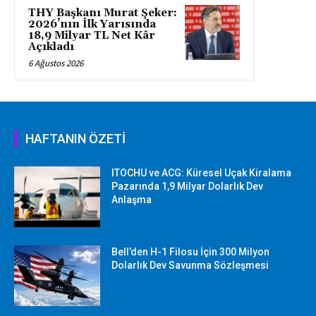
THY Başkanı Murat Şeker:
2026’nın İlk Yarısında
18,9 Milyar TL Net Kâr
Açıkladı
6 Ağustos 2026
HAFTANIN ÖZETİ
ITOCHU ve ACG: Küresel Uçak Kiralama
Pazarında 1,9 Milyar Dolarlık Dev
Anlaşma
Bell’den H-1 Filosu İçin 300 Milyon
Dolarlık Dev Savunma Sözleşmesi