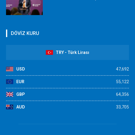
DÖVİZ KURU
TRY - Türk Lirası
USD
47,692
EUR
55,122
GBP
64,356
AUD
33,705