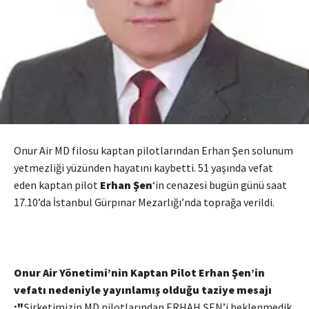
Onur Air MD filosu kaptan pilotlarından Erhan Şen solunum
yetmezliği yüzünden hayatını kaybetti. 51 yaşında vefat
eden kaptan pilot
Erhan Şen
‘in
cenazesi bugün günü saat
17.10’da İstanbul Gürpınar Mezarlığı’nda toprağa verildi.
Onur Air Yönetimi’nin Kaptan Pilot Erhan Şen’in
vefatı nedeniyle yayınlamış olduğu taziye mesajı
:"
Şirketimizin MD pilotlarından ERHAH ŞEN’i beklenmedik