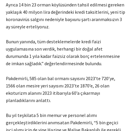
Ayrıca 14 bin 23 orman köylüsünden tahsil edilmesi gereken
yaklaşık 40 milyon lira değerindeki kredi taksitlerini, yeni tip
koronavirüs salgını nedeniyle başvuru şartı aranmaksızın 3
ay süreyle erteliyoruz.
Bunun yanında, tüm desteklemelerde kredi faizi
uygulamasına son verdik, herhangi bir doğal afet
durumunda 1 yıla kadar faizsiz olarak borç ertelenmesine
de imkan sağladık.” değerlendirmesinde bulundu.
Pakdemirli, 585 olan bal ormanı sayısını 2023’te 720’ye,
1566 olan mesire yeri sayısını 2023’te 1870’e, 26 olan
ekoturizm alanını 2023 itibarıyla 60’a çıkarmayı
planladıklarını anlattı.
Bu yıl teşkilata 5 bin memur ve personel alımı
gerçekleştirdiklerini anımsatan Pakdemirli, “5 bin geçici
işçi alımı için de yine Hazine ve Maliye Bakanlığı ile gerekli