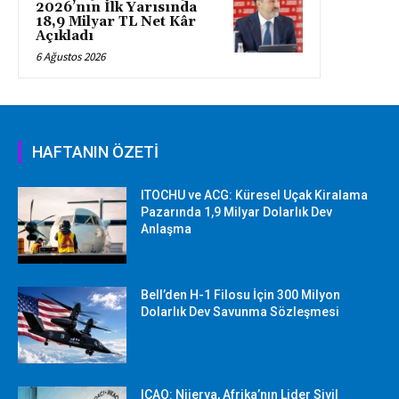
2026’nın İlk Yarısında
18,9 Milyar TL Net Kâr
Açıkladı
6 Ağustos 2026
HAFTANIN ÖZETİ
ITOCHU ve ACG: Küresel Uçak Kiralama
Pazarında 1,9 Milyar Dolarlık Dev
Anlaşma
Bell’den H-1 Filosu İçin 300 Milyon
Dolarlık Dev Savunma Sözleşmesi
ICAO: Nijerya, Afrika’nın Lider Sivil