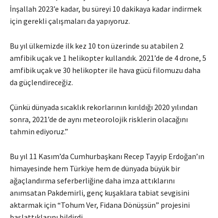
İnşallah 2023’e kadar, bu süreyi 10 dakikaya kadar indirmek
için gerekli çalışmaları da yapıyoruz.
Bu yıl ülkemizde ilk kez 10 ton üzerinde su atabilen 2
amfibik uçak ve 1 helikopter kullandık. 2021’de de 4 drone, 5
amfibik uçak ve 30 helikopter ile hava gücü filomuzu daha
da güçlendireceğiz.
Çünkü dünyada sıcaklık rekorlarının kırıldığı 2020 yılından
sonra, 2021’de de aynı meteorolojik risklerin olacağını
tahmin ediyoruz.”
Bu yıl 11 Kasım’da Cumhurbaşkanı Recep Tayyip Erdoğan’ın
himayesinde hem Türkiye hem de dünyada büyük bir
ağaçlandırma seferberliğine daha imza attıklarını
anımsatan Pakdemirli, genç kuşaklara tabiat sevgisini
aktarmak için “Tohum Ver, Fidana Dönüşsün” projesini
başlattıklarını bildirdi.