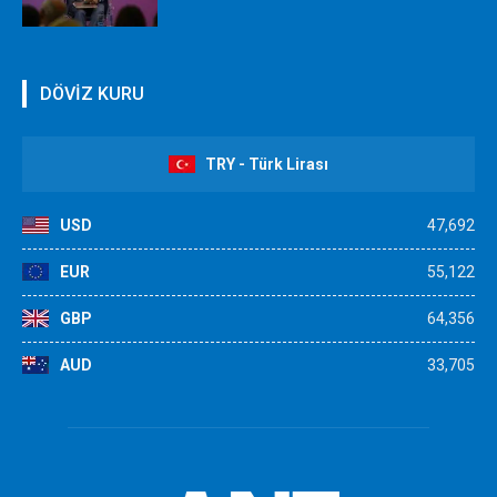
DÖVİZ KURU
TRY - Türk Lirası
USD
47,692
EUR
55,122
GBP
64,356
AUD
33,705