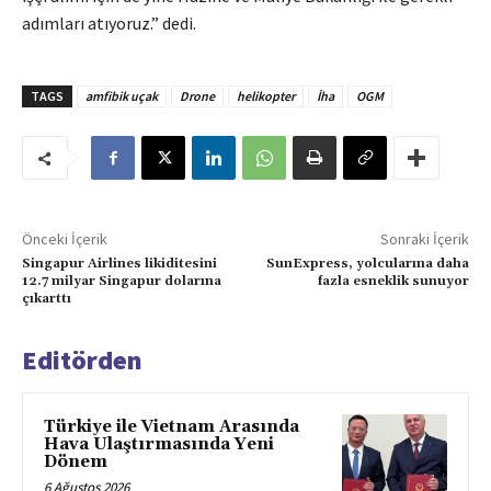
adımları atıyoruz.” dedi.
TAGS
amfibik uçak
Drone
helikopter
İha
OGM
Önceki İçerik
Sonraki İçerik
Singapur Airlines likiditesini
SunExpress, yolcularına daha
12.7 milyar Singapur dolarına
fazla esneklik sunuyor
çıkarttı
Editörden
Türkiye ile Vietnam Arasında
Hava Ulaştırmasında Yeni
Dönem
6 Ağustos 2026