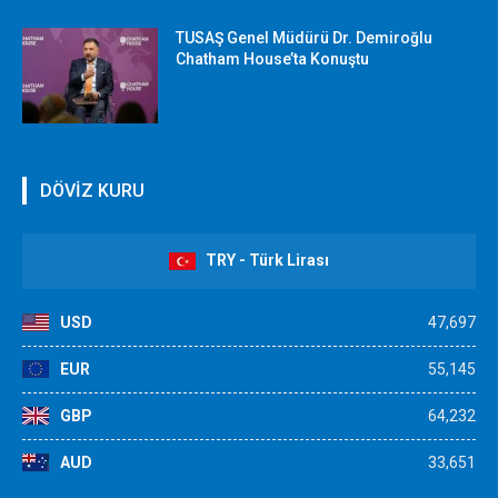
TUSAŞ Genel Müdürü Dr. Demiroğlu
Chatham House’ta Konuştu
DÖVİZ KURU
TRY - Türk Lirası
USD
47,697
EUR
55,145
GBP
64,232
AUD
33,651