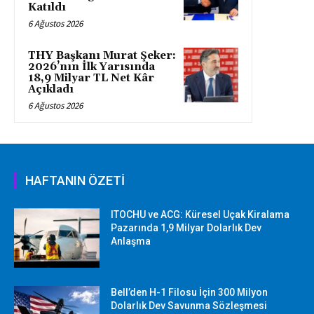
Katıldı
6 Ağustos 2026
THY Başkanı Murat Şeker:
2026’nın İlk Yarısında
18,9 Milyar TL Net Kâr
Açıkladı
6 Ağustos 2026
HAFTANIN ÖZETİ
ITOCHU ve ACG: Küresel Uçak Kiralama
Pazarında 1,9 Milyar Dolarlık Dev
Anlaşma
Bell’den H-1 Filosu İçin 300 Milyon
Dolarlık Dev Savunma Sözleşmesi