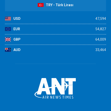
TRY - Türk Lirası
USD
47,594
EUR
54,827
GBP
64,009
AUD
33,464