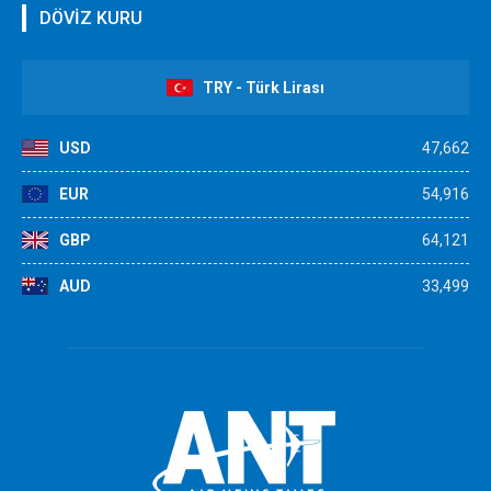
DÖVİZ KURU
TRY - Türk Lirası
USD
47,662
EUR
54,916
GBP
64,121
AUD
33,499