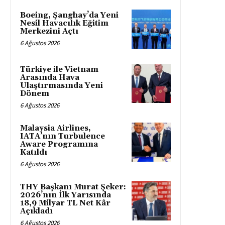
Boeing, Şanghay’da Yeni
Nesil Havacılık Eğitim
Merkezini Açtı
6 Ağustos 2026
Türkiye ile Vietnam
Arasında Hava
Ulaştırmasında Yeni
Dönem
6 Ağustos 2026
Malaysia Airlines,
IATA’nın Turbulence
Aware Programına
Katıldı
6 Ağustos 2026
THY Başkanı Murat Şeker:
2026’nın İlk Yarısında
18,9 Milyar TL Net Kâr
Açıkladı
6 Ağustos 2026