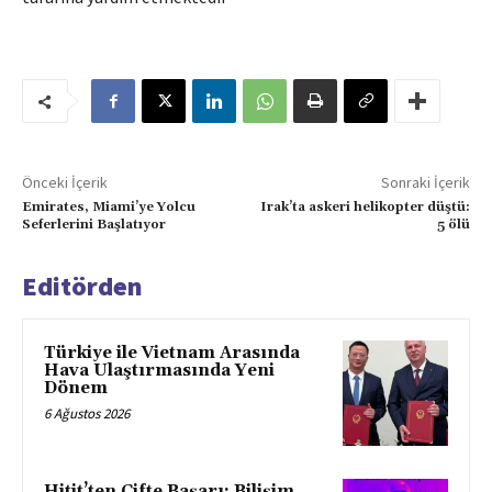
Önceki İçerik
Sonraki İçerik
Emirates, Miami’ye Yolcu
Irak’ta askeri helikopter düştü:
Seferlerini Başlatıyor
5 ölü
Editörden
Türkiye ile Vietnam Arasında
Hava Ulaştırmasında Yeni
Dönem
6 Ağustos 2026
Hitit’ten Çifte Başarı: Bilişim