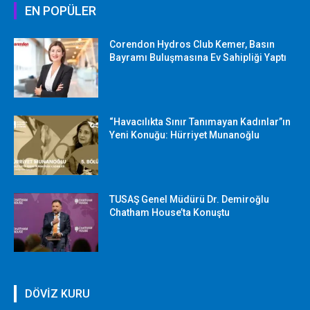
EN POPÜLER
Corendon Hydros Club Kemer, Basın
Bayramı Buluşmasına Ev Sahipliği Yaptı
“Havacılıkta Sınır Tanımayan Kadınlar”ın
Yeni Konuğu: Hürriyet Munanoğlu
TUSAŞ Genel Müdürü Dr. Demiroğlu
Chatham House’ta Konuştu
DÖVİZ KURU