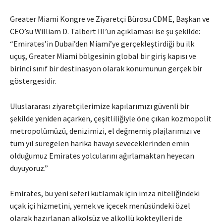
Greater Miami Kongre ve Ziyaretçi Bürosu CDME, Başkan ve
CEO’su William D. Talbert III’ün açıklaması ise şu şekilde:
“Emirates’in Dubai’den Miami’ye gerçekleştirdiği bu ilk
uçuş, Greater Miami bölgesinin global bir giriş kapısı ve
birinci sınıf bir destinasyon olarak konumunun gerçek bir
göstergesidir.
Uluslararası ziyaretçilerimize kapılarımızı güvenli bir
şekilde yeniden açarken, çeşitliliğiyle öne çıkan kozmopolit
metropolümüzü, denizimizi, el değmemiş plajlarımızı ve
tüm yıl süregelen harika havayı seveceklerinden emin
olduğumuz Emirates yolcularını ağırlamaktan heyecan
duyuyoruz.”
Emirates, bu yeni seferi kutlamak için imza niteliğindeki
uçak içi hizmetini, yemek ve içecek menüsündeki özel
olarak hazırlanan alkolsüz ve alkollü kokteylleri de