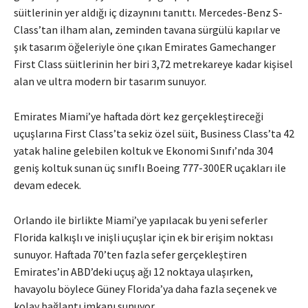
süitlerinin yer aldığı iç dizaynını tanıttı. Mercedes-Benz S-
Class’tan ilham alan, zeminden tavana sürgülü kapılar ve
şık tasarım öğeleriyle öne çıkan Emirates Gamechanger
First Class süitlerinin her biri 3,72 metrekareye kadar kişisel
alan ve ultra modern bir tasarım sunuyor.
Emirates Miami’ye haftada dört kez gerçekleştireceği
uçuşlarına First Class’ta sekiz özel süit, Business Class’ta 42
yatak haline gelebilen koltuk ve Ekonomi Sınıfı’nda 304
geniş koltuk sunan üç sınıflı Boeing 777-300ER uçakları ile
devam edecek.
Orlando ile birlikte Miami’ye yapılacak bu yeni seferler
Florida kalkışlı ve inişli uçuşlar için ek bir erişim noktası
sunuyor. Haftada 70’ten fazla sefer gerçekleştiren
Emirates’in ABD’deki uçuş ağı 12 noktaya ulaşırken,
havayolu böylece Güney Florida’ya daha fazla seçenek ve
kolay bağlantı imkanı sunuyor.