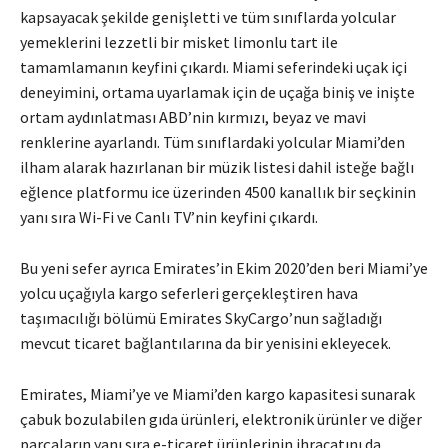
kapsayacak şekilde genişletti ve tüm sınıflarda yolcular
yemeklerini lezzetli bir misket limonlu tart ile
tamamlamanın keyfini çıkardı. Miami seferindeki uçak içi
deneyimini, ortama uyarlamak için de uçağa biniş ve inişte
ortam aydınlatması ABD’nin kırmızı, beyaz ve mavi
renklerine ayarlandı. Tüm sınıflardaki yolcular Miami’den
ilham alarak hazırlanan bir müzik listesi dahil isteğe bağlı
eğlence platformu ice üzerinden 4500 kanallık bir seçkinin
yanı sıra Wi-Fi ve Canlı TV’nin keyfini çıkardı.
Bu yeni sefer ayrıca Emirates’in Ekim 2020’den beri Miami’ye
yolcu uçağıyla kargo seferleri gerçekleştiren hava
taşımacılığı bölümü Emirates SkyCargo’nun sağladığı
mevcut ticaret bağlantılarına da bir yenisini ekleyecek.
Emirates, Miami’ye ve Miami’den kargo kapasitesi sunarak
çabuk bozulabilen gıda ürünleri, elektronik ürünler ve diğer
parçaların yanı sıra e-ticaret ürünlerinin ihracatını da