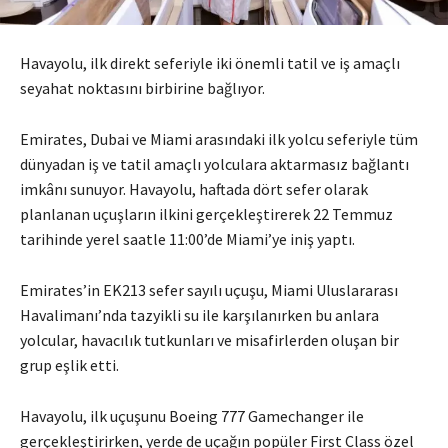
Havayolu, ilk direkt seferiyle iki önemli tatil ve iş amaçlı
seyahat noktasını birbirine bağlıyor.
Emirates, Dubai ve Miami arasındaki ilk yolcu seferiyle tüm
dünyadan iş ve tatil amaçlı yolculara aktarmasız bağlantı
imkânı sunuyor. Havayolu, haftada dört sefer olarak
planlanan uçuşların ilkini gerçekleştirerek 22 Temmuz
tarihinde yerel saatle 11:00’de Miami’ye iniş yaptı.
Emirates’in EK213 sefer sayılı uçuşu, Miami Uluslararası
Havalimanı’nda tazyikli su ile karşılanırken bu anlara
yolcular, havacılık tutkunları ve misafirlerden oluşan bir
grup eşlik etti.
Havayolu, ilk uçuşunu Boeing 777 Gamechanger ile
gerçekleştirirken, yerde de uçağın popüler First Class özel