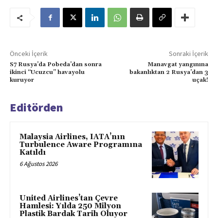
Önceki İçerik
Sonraki İçerik
S7 Rusya’da Pobeda’dan sonra
Manavgat yangınına
ikinci “Ucuzcu” havayolu
bakanlıktan 2 Rusya’dan 3
kuruyor
uçak!
Editörden
Malaysia Airlines, IATA’nın
Turbulence Aware Programına
Katıldı
6 Ağustos 2026
United Airlines’tan Çevre
Hamlesi: Yılda 250 Milyon
Plastik Bardak Tarih Oluyor