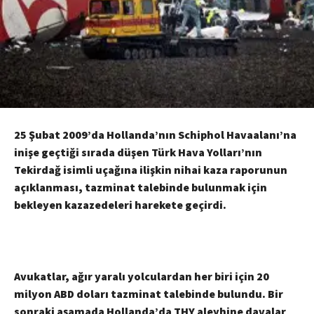
25 Şubat 2009’da Hollanda’nın Schiphol Havaalanı’na
inişe geçtiği sırada düşen Türk Hava Yolları’nın
Tekirdağ isimli uçağına ilişkin nihai kaza raporunun
açıklanması, tazminat talebinde bulunmak için
bekleyen kazazedeleri harekete geçirdi.
Avukatlar, ağır yaralı yolculardan her biri için 20
milyon ABD doları tazminat talebinde bulundu. Bir
sonraki aşamada Hollanda’da THY aleyhine davalar