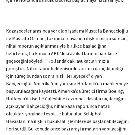
içinse Hollanda’da hukuki süreci başlatmaya hazırlanıyor.
Kazazedeler arasında yer alan işadamı Mustafa Bahçecioğlu
ile Mustafa Otman, tazminat davasına ilişkin resmi sürecin,
nihai raporun açıklanmasıyla birlikte başladığına
belirterek, bu konuda ABD’deki avukatlarının harekete
geçeceğini söyledi. "Hollanda’daki avukatlarımızla
görüştük. Nihai rapor bekleniyordu zaten o da açıklandığı
için süreç bundan sonra hızlı ilerleyecek." diyen
Bahçecioğlu, Amerika’nın yanı sıra Hollanda’da mahkemeye
başvurulacağını kaydetti. Amerika’da üretici firma Boeing,
Hollanda’da ise THY aleyhine tazminat davaları açılacağını
açıklayan Bahçecioğlu, nihai kaza raporunda hatalı
oldukları yönünde tespitte bulunulan Schiphol
Havaalanı’na ilişkin hukuksal işlemlere de başlanabileceğini
ileri sürdü. Bu konuda önce bazı araştırmaların yapılacağını