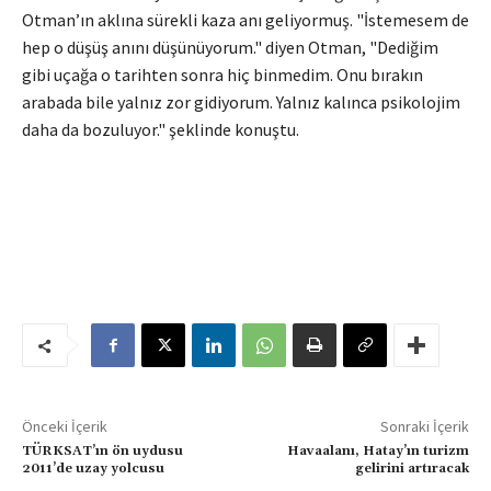
Otman’ın aklına sürekli kaza anı geliyormuş. "İstemesem de
hep o düşüş anını düşünüyorum." diyen Otman, "Dediğim
gibi uçağa o tarihten sonra hiç binmedim. Onu bırakın
arabada bile yalnız zor gidiyorum. Yalnız kalınca psikolojim
daha da bozuluyor." şeklinde konuştu.
Önceki İçerik
Sonraki İçerik
TÜRKSAT’ın ön uydusu
Havaalanı, Hatay’ın turizm
2011’de uzay yolcusu
gelirini artıracak