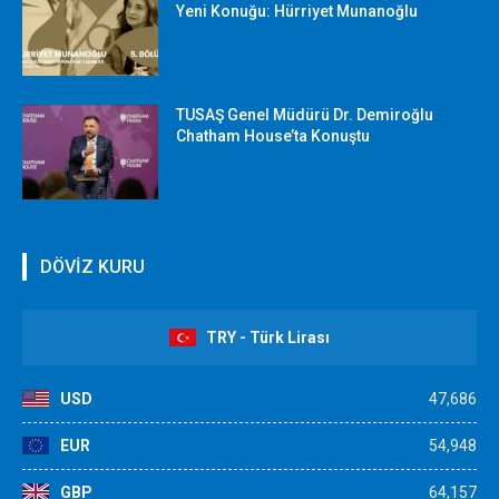
Yeni Konuğu: Hürriyet Munanoğlu
TUSAŞ Genel Müdürü Dr. Demiroğlu
Chatham House’ta Konuştu
DÖVİZ KURU
TRY - Türk Lirası
USD
47,686
EUR
54,948
GBP
64,157