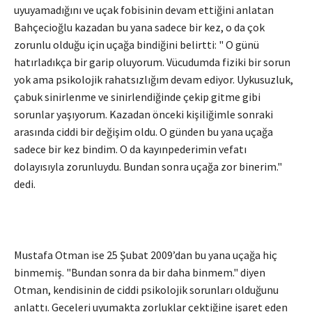
uyuyamadığını ve uçak fobisinin devam ettiğini anlatan
Bahçecioğlu kazadan bu yana sadece bir kez, o da çok
zorunlu olduğu için uçağa bindiğini belirtti: " O günü
hatırladıkça bir garip oluyorum. Vücudumda fiziki bir sorun
yok ama psikolojik rahatsızlığım devam ediyor. Uykusuzluk,
çabuk sinirlenme ve sinirlendiğinde çekip gitme gibi
sorunlar yaşıyorum. Kazadan önceki kişiliğimle sonraki
arasında ciddi bir değişim oldu. O günden bu yana uçağa
sadece bir kez bindim. O da kayınpederimin vefatı
dolayısıyla zorunluydu. Bundan sonra uçağa zor binerim."
dedi.
Mustafa Otman ise 25 Şubat 2009’dan bu yana uçağa hiç
binmemiş. "Bundan sonra da bir daha binmem." diyen
Otman, kendisinin de ciddi psikolojik sorunları olduğunu
anlattı. Geceleri uyumakta zorluklar çektiğine işaret eden