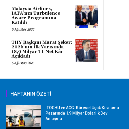
Malaysia Airlines,
IATA’nın Turbulence
Aware Programına
Katıldı
6 Ağustos 2026
THY Başkanı Murat Şeker:
2026’nın İlk Yarısında
18,9 Milyar TL Net Kâr
Açıkladı
6 Ağustos 2026
HAFTANIN ÖZETİ
ITOCHU ve ACG: Küresel Uçak Kiralama
Pazarında 1,9 Milyar Dolarlık Dev
Anlaşma