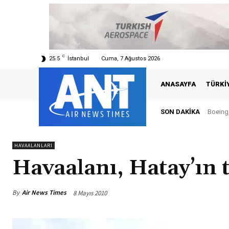
C
25.5
İstanbul
Cuma, 7 Ağustos 2026
ANASAYFA
TÜRKI
SON DAKIKA
Boeing,
HAVAALANLARI
Havaalanı, Hatay’ın t
By
Air News Times
8 Mayıs 2010