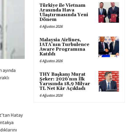
Türkiye ile Vietnam
Arasında Hava
Ulaştırmasında Yeni
Dönem
6 Ağustos 2026
Malaysia Airlines,
IATA’nın Turbulence
Aware Programına
Katıldı
6 Ağustos 2026
n ayında
THY Başkanı Murat
raklı
Şeker: 2026’nın İlk
Yarısında 18,9 Milyar
TL Net Kâr Açıkladı
6 Ağustos 2026
rt’tan Hatay
Antakya
dıklarını