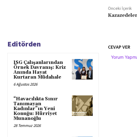
Önceki İçerik
Kazazedeler
Editörden
CEVAP VER
Yorum Yapmak
ISG Çalışanlarından
Örnek Davranış: Kriz
Anında Hayat
Kurtaran Müdahale
6 Ağustos 2026
“Havacılıkta Sınır
Tanımayan
Kadınlar”ın Yeni
Konuğu: Hürriyet
Munanoğlu
28 Temmuz 2026