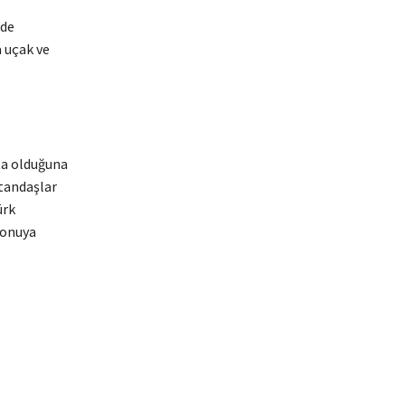
’de
 uçak ve
ta olduğuna
atandaşlar
ürk
konuya