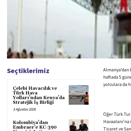
Seçtiklerimiz
Almanya’dan H
haftada 5 güne
yolculara da hi
Çelebi Havacılık ve
Türk Hava
Yolları’ndan Kenya’da
Stratejik İş Birliği
3 Ağustos 2026
Öğer Türk Tur
Havaalanı’na i
Kolombiya’dan
Embraer’e KC-390
Ticaret ve San