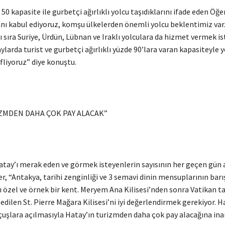
50 kapasite ile gurbetçi ağırlıklı yolcu taşıdıklarını ifade eden Öğer
nı kabul ediyoruz, komşu ülkelerden önemli yolcu beklentimiz var
ı sıra Suriye, Ürdün, Lübnan ve Iraklı yolculara da hizmet vermek is
arda turist ve gurbetçi ağırlıklı yüzde 90’lara varan kapasiteyle y
fliyoruz” diye konuştu.
İZMDEN DAHA ÇOK PAY ALACAK”
tay’ı merak eden ve görmek isteyenlerin sayısının her geçen gün a
r, “Antakya, tarihi zenginliği ve 3 semavi dinin mensuplarının bar
ı özel ve örnek bir kent. Meryem Ana Kilisesi’nden sonra Vatikan t
 edilen St. Pierre Mağara Kilisesi’ni iyi değerlendirmek gerekiyor. 
uçuşlara açılmasıyla Hatay’ın turizmden daha çok pay alacağına in