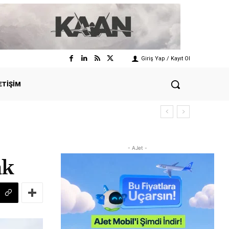
Giriş Yap / Kayıt Ol
ETIŞIM
- AJet -
ak