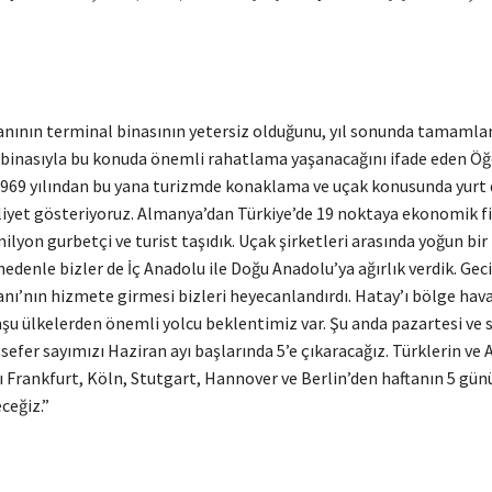
nının terminal binasının yetersiz olduğunu, yıl sonunda tamamla
 binasıyla bu konuda önemli rahatlama yaşanacağını ifade eden Öğe
1969 yılından bu yana turizmde konaklama ve uçak konusunda yurt d
aliyet gösteriyoruz. Almanya’dan Türkiye’de 19 noktaya ekonomik fi
milyon gurbetçi ve turist taşıdık. Uçak şirketleri arasında yoğun bi
nedenle bizler de İç Anadolu ile Doğu Anadolu’ya ağırlık verdik. Gec
nı’nın hizmete girmesi bizleri heyecanlandırdı. Hatay’ı bölge hav
şu ülkelerden önemli yolcu beklentimiz var. Şu anda pazartesi ve s
an sefer sayımızı Haziran ayı başlarında 5’e çıkaracağız. Türklerin ve 
ı Frankfurt, Köln, Stutgart, Hannover ve Berlin’den haftanın 5 gün
ceğiz.”