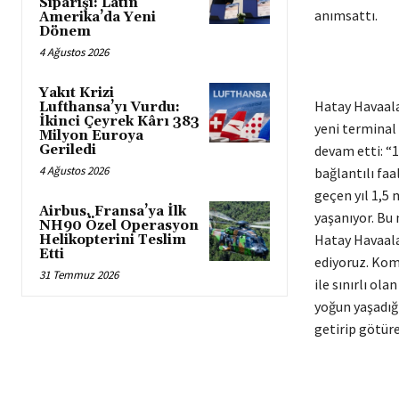
Siparişi: Latin
anımsattı.
Amerika’da Yeni
Dönem
4 Ağustos 2026
Yakıt Krizi
Hatay Havaala
Lufthansa’yı Vurdu:
İkinci Çeyrek Kârı 383
yeni terminal
Milyon Euroya
Geriledi
devam etti: “
4 Ağustos 2026
bağlantılı fa
geçen yıl 1,5 
Airbus, Fransa’ya İlk
yaşanıyor. Bu 
NH90 Özel Operasyon
Hatay Havaala
Helikopterini Teslim
Etti
ediyoruz. Kom
31 Temmuz 2026
ile sınırlı ol
yoğun yaşadığ
getirip götüre