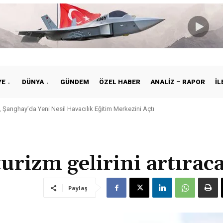
YE
DÜNYA
GÜNDEM
ÖZEL HABER
ANALIZ – RAPOR
İL
 Şanghay’da Yeni Nesil Havacılık Eğitim Merkezini Açtı
urizm gelirini artırac
Paylaş