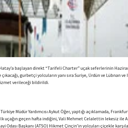
atay’a başlayan direkt “Tarifeli Charter” uçak seferlerinin Hazira
 çıkacağı, gurbetçi yolcuların yanı sıra Suriye, Ürdün ve Lübnan ve I
zmet verileceği bildirildi.
 Türkiye Müdür Yardımcısı Aykut Öğer, yaptığı açıklamada, Frankfu
lk uçağın geçen hafta indiğini, Vali Mehmet Celalettin lekesiz ile 
ayi Odası Başkanı (ATSO) Hikmet Çinçin’in yolcuları çiçekle karşıla