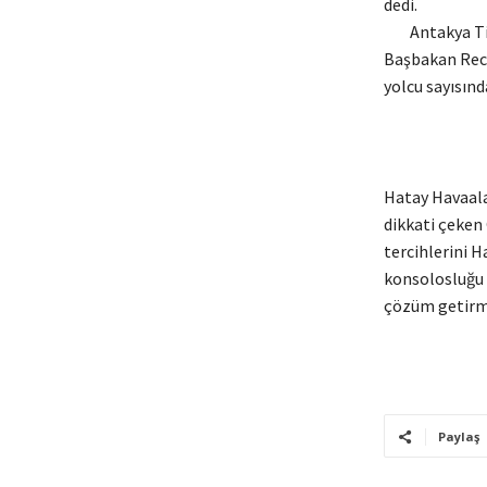
dedi.
Antakya Ticar
Başbakan Rece
yolcu sayısınd
Hatay Havaalan
dikkati çeken 
tercihlerini 
konsolosluğu 
çözüm getirme
Paylaş