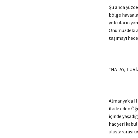
Şu anda yüzde 
bölge havaala
yolcuların yan
Önümüzdeki ayl
taşımayı hede
“HATAY, TUR
Almanya’da Ha
ifade eden Öğe
içinde yaşadığ
hac yeri kabul
uluslararası 