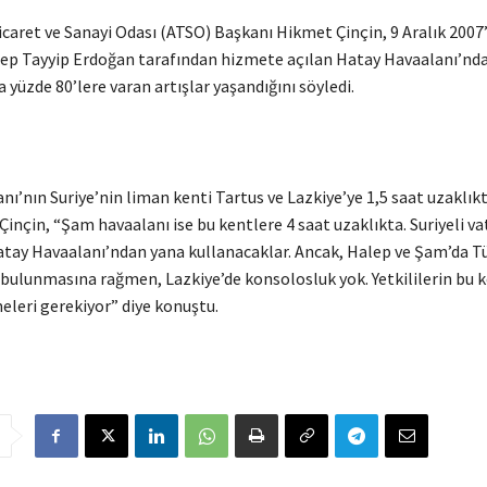
et ve Sanayi Odası (ATSO) Başkanı Hikmet Çinçin, 9 Aralık 2007
p Tayyip Erdoğan tarafından hizmete açılan Hatay Havaalanı’nda
a yüzde 80’lere varan artışlar yaşandığını söyledi.
ı’nın Suriye’nin liman kenti Tartus ve Lazkiye’ye 1,5 saat uzaklık
Çinçin, “Şam havaalanı ise bu kentlere 4 saat uzaklıkta. Suriyeli v
Hatay Havaalanı’ndan yana kullanacaklar. Ancak, Halep ve Şam’da T
bulunmasına rağmen, Lazkiye’de konsolosluk yok. Yetkililerin bu 
leri gerekiyor” diye konuştu.