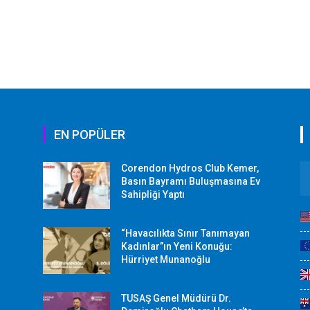
EN POPÜLER
Corendon Hydros Club Kemer,
r
Basın Bayramı Buluşmasına Ev
Sahipliği Yaptı
“Havacılıkta Sınır Tanımayan
Kadınlar”ın Yeni Konuğu:
Hürriyet Munanoğlu
TUSAŞ Genel Müdürü Dr.