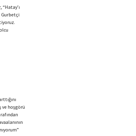
, “Hatay’ı
. Gurbetçi
tiyoruz.
olcu
rttığını
ış ve hoşgörü
arafından
Havaalanının
anıyorum”