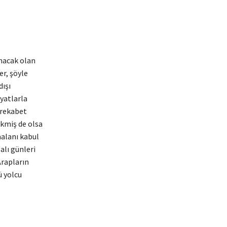
nacak olan
r, şöyle
ışı
yatlarla
r rekabet
ikmiş de olsa
aalanı kabul
alı günleri
Arapların
ü yolcu