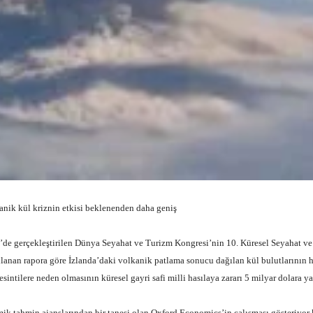
anik kül kriznin etkisi beklenenden daha geniş
gerçekleştirilen Dünya Seyahat ve Turizm Kongresi’nin 10. Küresel Seyahat ve
lanan rapora göre İzlanda’daki volkanik patlama sonucu dağılan kül bulutlarının 
sintilere neden olmasının küresel gayri safi milli hasılaya zararı 5 milyar dolara ya
ahmin ajanslarından bir tanesi olan Oxford Economics’in çalışması gösteriyor 