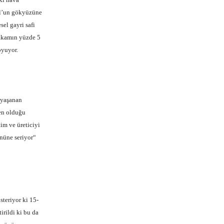
ull’un gökyüzüne
el gayri safi
rakamın yüzde 5
oyuyor.
 yaşanan
den olduğu
im ve üreticiyi
önüne seriyor“
teriyor ki 15-
irildi ki bu da