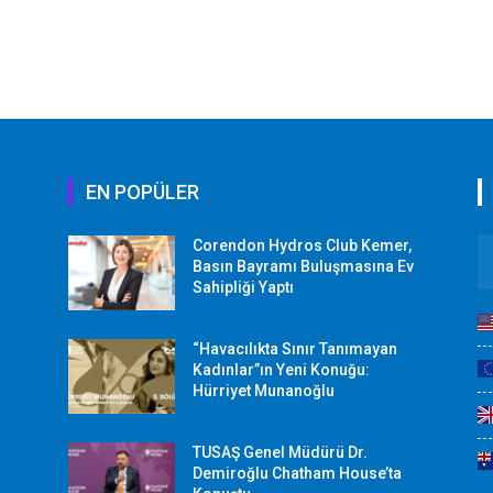
EN POPÜLER
Corendon Hydros Club Kemer,
r
Basın Bayramı Buluşmasına Ev
Sahipliği Yaptı
“Havacılıkta Sınır Tanımayan
Kadınlar”ın Yeni Konuğu:
Hürriyet Munanoğlu
TUSAŞ Genel Müdürü Dr.
Demiroğlu Chatham House’ta