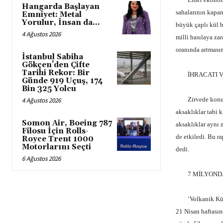
Hangarda Başlayan
sahalarının kapan
Emniyet: Metal
Yorulur, İnsan da…
büyük çaplı kül b
4 Ağustos 2026
milli hasılaya za
oranında artması
İstanbul Sabiha
Gökçen’den Çifte
Tarihi Rekor: Bir
İHRACATI VE
Günde 919 Uçuş, 174
Bin 325 Yolcu
Zirvede konuşan
4 Ağustos 2026
aksaklıklar tabi 
Somon Air, Boeing 787
aksaklıklar aynı 
Filosu İçin Rolls-
de etkiledi. Bu r
Royce Trent 1000
Motorlarını Seçti
dedi.
6 Ağustos 2026
7 MİLYONDAN
‘Volkanik Küller
21 Nisan haftasın