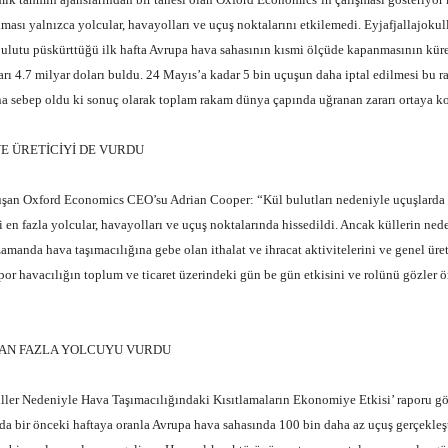
ması yalnızca yolcular, havayolları ve uçuş noktalarını etkilemedi. Eyjafjallajok
ulutu püskürttüğü ilk hafta Avrupa hava sahasının kısmi ölçüde kapanmasının küres
rarı 4.7 milyar doları buldu. 24 Mayıs’a kadar 5 bin uçuşun daha iptal edilmesi bu 
na sebep oldu ki sonuç olarak toplam rakam dünya çapında uğranan zararı ortaya k
 ÜRETİCİYİ DE VURDU
 Oxford Economics CEO’su Adrian Cooper: “Kül bulutları nedeniyle uçuşlarda
ki en fazla yolcular, havayolları ve uçuş noktalarında hissedildi. Ancak küllerin ne
zamanda hava taşımacılığına gebe olan ithalat ve ihracat aktivitelerini ve genel üret
apor havacılığın toplum ve ticaret üzerindeki gün be gün etkisini ve rolünü gözler 
 FAZLA YOLCUYU VURDU
 Nedeniyle Hava Taşımacılığındaki Kısıtlamaların Ekonomiye Etkisi’ raporu gös
da bir önceki haftaya oranla Avrupa hava sahasında 100 bin daha az uçuş gerçekleşt