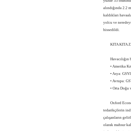
yüzde 53 oranında
alındığında 2.2 m
kaldıkları havaal
yolcu ve neredeys
hissedildi.
KITA KITA Z
Havacılığın bir 
• Amerika Kıtas
• Asya: GSYIH’
• Avrupa: GSYI
• Orta Doğu ve 
Oxford Economics
tedarikçilerin in
çalışanların geli
olarak mahsur kal