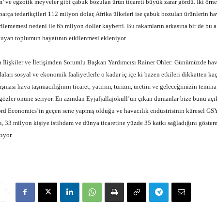
tim’ ve egzotik meyveler gibi çabuk bozulan ürün ticareti büyük zarar gördü. İki ör
 parça tedarikçileri 112 milyon dolar, Afrika ülkeleri ise çabuk bozulan ürünlerin ha
lememesi nedeni ile 65 milyon dollar kaybetti. Bu rakamların arkasına bir de bu a
duyan toplumun hayatının etkilenmesi ekleniyor.
işkiler ve İletişimden Sorumlu Başkan Yardımcısı Rainer Ohler: Günümüzde hav
aları sosyal ve ekonomik faaliyetlerle o kadar iç içe ki bazen etkileri dikkatten ka
şması hava taşımacılığının ticaret, yatırım, turizm, üretim ve geleceğimizin temina
i gözler önüne seriyor. En azından Eyjafjallajokull’un çıkan dumanlar bize bunu açı
ord Economics’in geçen sene yapmış olduğu ve havacılık endüstrisinin küresel GS
kı, 33 milyon kişiye istihdam ve dünya ticaretine yüzde 35 katkı sağladığını göster
ıyor.