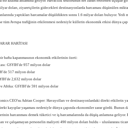
 bir azalma anlamına geliyor. Havacılık sektörünün net zararı ertelenen uçuşlar g
ilyar doları, ziyaretçilerin gidecekleri destinasyonlarda harcaması düşünülen mikta
anlarında yaptıkları harcamalar düşüldükten sonra 1.6 milyar doları buluyor. Yedi 
e tüm Avrupa trafiğinin etkilenmesi nedeniyle küllerin ekonomik etkisi dünya çap
ARAR HARİTASI
hafta kapanmasının ekonomik etkilerinin özeti:
ı: GSYIH’de 957 milyon dolar
de 517 milyon dolar
H’de 2,632 milyon dolar
Afrika: GSYIH’de 591 milyon dolar
 CEO’su Adrian Cooper: Havayolları ve destinasyonlardaki direkt etkilerin yan
direkt kayıplar yaşaması nedeniyle dünya çapında ekonomiler zarar gördü. Bunun d
rlerinin harcanması demek tüketici ve iş harcamalarında da düşüş anlamına geliyor.
an ve çalışamayan personelin maliyeti 490 milyon doları buldu – uluslararası ticare