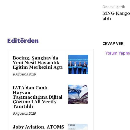
Önceki İçerik
MNG Kargo 
aldı
Editörden
CEVAP VER
Yorum Yapmak
Boeing, Şanghay’da
Yeni Nesil Havacılık
Eğitim Merkezini Açtı
6 Ağustos 2026
IATA’dan Canlı
Hayvan
Taşımacılığına Dijital
Çözüm: LAR Verify
Tanıtıldı
5 Ağustos 2026
Joby Aviation, ATOMS