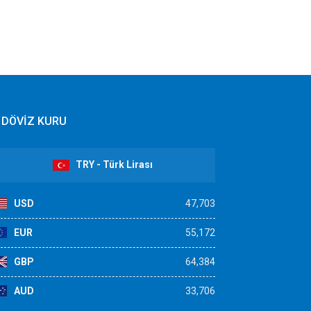
DÖVİZ KURU
TRY - Türk Lirası
USD
47,703
EUR
55,172
GBP
64,384
AUD
33,706