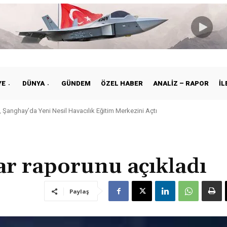
YE
DÜNYA
GÜNDEM
ÖZEL HABER
ANALIZ – RAPOR
İL
nghay’da Yeni Nesil Havacılık Eğitim Merkezini Açtı
e ile Vietnam Arasında Hava Ulaştırmasında Yeni Dönem
ar raporunu açıkladı
Paylaş