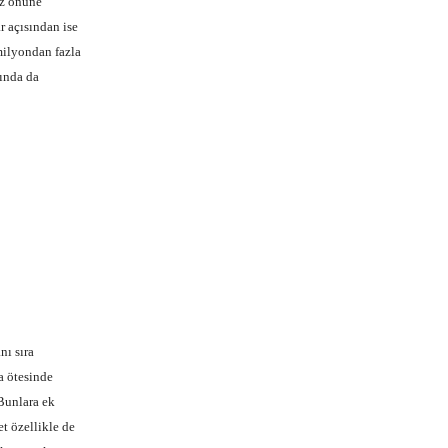
öz önüne
r açısından ise
milyondan fazla
ında da
ı sıra
a ötesinde
 Bunlara ek
t özellikle de