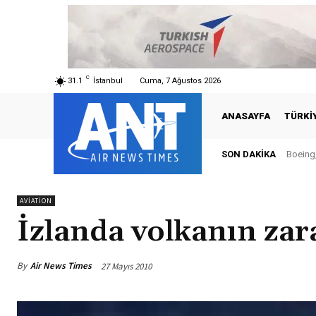
C
31.1
İstanbul
Cuma, 7 Ağustos 2026
ANASAYFA
TÜRKI
SON DAKIKA
Boeing, Şa
Türkiy
AVIATION
İzlanda volkanın zar
By
Air News Times
27 Mayıs 2010