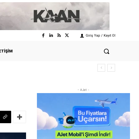
Giriş Yap / Kayıt Ol
ETIŞIM
- AJet -