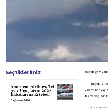
Seçtiklerimiz
Rapora gore volk
Bugün Pekin’de 
American Airlines, Tel
Zirvesi’nde yayın
Aviv Uçuşlarını 2027
İlkbaharına Erteledi
taşımacılığında ke
3 Ağustos 2026
Lider ekonomik t