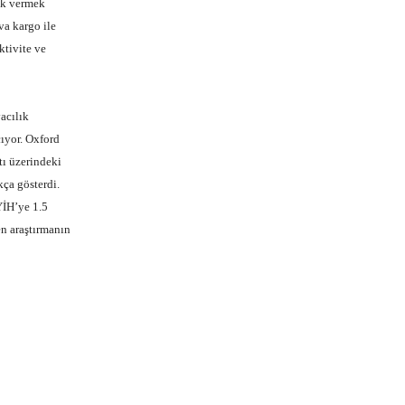
nek vermek
va kargo ile
ktivite ve
acılık
çıyor. Oxford
tı üzerindeki
kça gösterdi.
YİH’ye 1.5
en araştırmanın