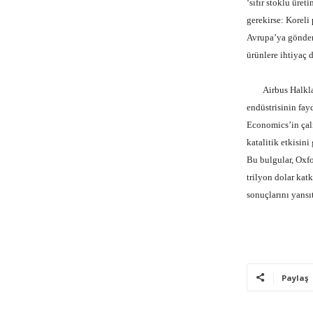
‘sıfır stoklu üre
gerekirse: Koreli
Avrupa’ya gönderi
ürünlere ihtiyaç 
Airbus Halkla İl
endüstrisinin fayd
Economics’in çalı
katalitik etkisin
Bu bulgular, Oxf
trilyon dolar kat
sonuçlarını yansıt
Paylaş