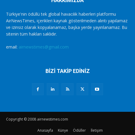
HAKKIMIZDA
Türkiye'nin ödüllü tek global havacılık haberleri platformu
AirNewsTimes, içerikleri kaynak gösterilmeden alıntı yapılamaz
ve izinsiz olarak kopyalanamaz, başka yerde yayınlanamaz. Bu
sitenin tüm hakları saklıdır.
email:
airnewstimes@gmail.com
BİZİ TAKİP EDİNİZ
Copyright © 2008 airnewstimes.com
Anasayfa
Künye
Ödüller
İletişim