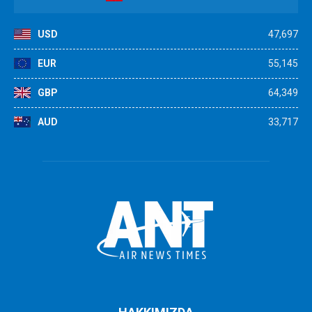
USD
47,697
EUR
55,145
GBP
64,349
AUD
33,717