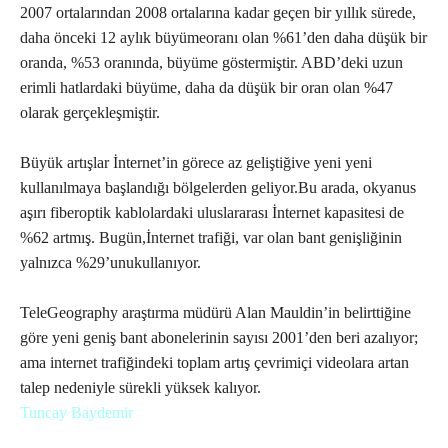
2007 ortalarından 2008
ortalarına kadar geçen bir yıllık
sürede,
daha önceki 12 aylık büyüme
oranı olan %61’den daha düşük bir
oranda, %53 oranında, büyüme
göstermiştir.
ABD’deki uzun
erimli hatlardaki
büyüme, daha da düşük bir oran olan
%47
olarak gerçekleşmiştir.
Büyük
artışlar İnternet’in görece az geliştiği
ve yeni yeni
kullanılmaya başlandığı
bölgelerden geliyor.
Bu arada, okyanus
aşırı fiberoptik
kablolardaki uluslararası İnternet
kapasitesi de
%62 artmış. Bugün,
İnternet trafiği, var olan bant
genişliğinin
yalnızca %29’unu
kullanıyor.
TeleGeography araştırma
müdürü Alan Mauldin’in belirttiğine
göre yeni geniş bant abonelerinin
sayısı 2001’den beri azalıyor;
ama
internet trafiğindeki toplam artış
çevrimiçi videolara artan
talep
nedeniyle sürekli yüksek kalıyor.
Tuncay Baydemir