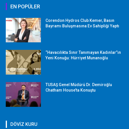
EN POPÜLER
Corendon Hydros Club Kemer, Basın
Bayramı Buluşmasına Ev Sahipliği Yaptı
“Havacılıkta Sınır Tanımayan Kadınlar”ın
Yeni Konuğu: Hürriyet Munanoğlu
TUSAŞ Genel Müdürü Dr. Demiroğlu
Chatham House’ta Konuştu
DÖVİZ KURU