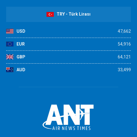
TRY - Türk Lirası
USD
47,662
EUR
54,916
GBP
64,121
AUD
33,499