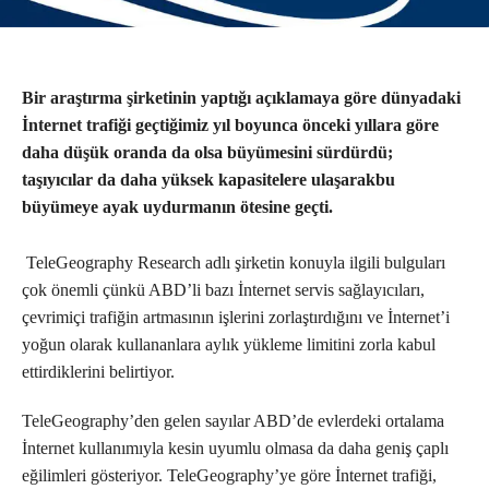
Bir araştırma şirketinin yaptığı
açıklamaya göre dünyadaki
İnternet
trafiği geçtiğimiz yıl boyunca önceki
yıllara göre
daha düşük oranda da
olsa büyümesini sürdürdü;
taşıyıcılar
da daha yüksek kapasitelere ulaşarak
bu
büyümeye ayak uydurmanın
ötesine geçti.
TeleGeography Research adlı
şirketin konuyla ilgili bulguları
çok
önemli çünkü ABD’li bazı İnternet
servis sağlayıcıları,
çevrimiçi trafiğin
artmasının işlerini zorlaştırdığını ve
İnternet’i
yoğun olarak kullananlara
aylık yükleme limitini zorla kabul
ettirdiklerini belirtiyor.
TeleGeography’den gelen sayılar
ABD’de evlerdeki ortalama
İnternet
kullanımıyla kesin uyumlu olmasa da
daha geniş çaplı
eğilimleri gösteriyor.
TeleGeography’ye göre İnternet
trafiği,