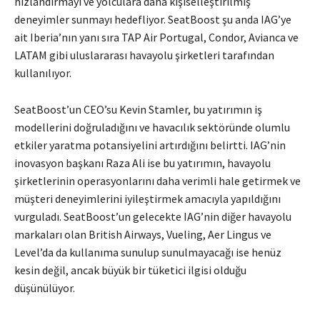
hızlandırmayı ve yolculara daha kişiselleştirilmiş
deneyimler sunmayı hedefliyor. SeatBoost şu anda IAG’ye
ait Iberia’nın yanı sıra TAP Air Portugal, Condor, Avianca ve
LATAM gibi uluslararası havayolu şirketleri tarafından
kullanılıyor.
SeatBoost’un CEO’su Kevin Stamler, bu yatırımın iş
modellerini doğruladığını ve havacılık sektöründe olumlu
etkiler yaratma potansiyelini artırdığını belirtti. IAG’nin
inovasyon başkanı Raza Ali ise bu yatırımın, havayolu
şirketlerinin operasyonlarını daha verimli hale getirmek ve
müşteri deneyimlerini iyileştirmek amacıyla yapıldığını
vurguladı. SeatBoost’un gelecekte IAG’nin diğer havayolu
markaları olan British Airways, Vueling, Aer Lingus ve
Level’da da kullanıma sunulup sunulmayacağı ise henüz
kesin değil, ancak büyük bir tüketici ilgisi olduğu
düşünülüyor.