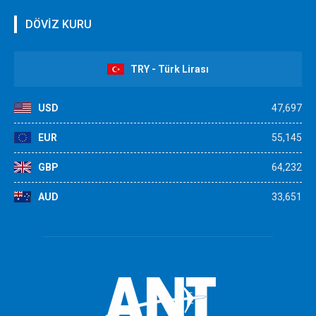
DÖVİZ KURU
TRY - Türk Lirası
USD
47,697
EUR
55,145
GBP
64,232
AUD
33,651