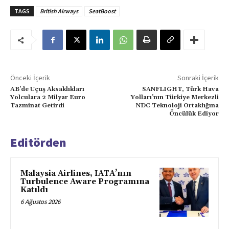
TAGS
British Airways
SeatBoost
Önceki İçerik
Sonraki İçerik
AB’de Uçuş Aksaklıkları
SANFLIGHT, Türk Hava
Yolculara 2 Milyar Euro
Yolları’nın Türkiye Merkezli
Tazminat Getirdi
NDC Teknoloji Ortaklığına
Öncülük Ediyor
Editörden
Malaysia Airlines, IATA’nın
Turbulence Aware Programına
Katıldı
6 Ağustos 2026