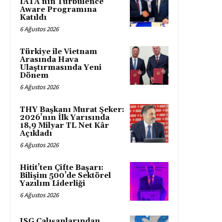
IATA’nın Turbulence
Aware Programına
Katıldı
6 Ağustos 2026
Türkiye ile Vietnam
Arasında Hava
Ulaştırmasında Yeni
Dönem
6 Ağustos 2026
THY Başkanı Murat Şeker:
2026’nın İlk Yarısında
18,9 Milyar TL Net Kâr
Açıkladı
6 Ağustos 2026
Hitit’ten Çifte Başarı:
Bilişim 500’de Sektörel
Yazılım Liderliği
6 Ağustos 2026
ISG Çalışanlarından