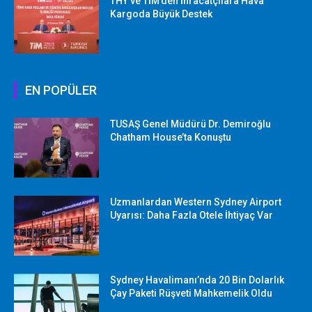
THY ve TİM’den İhracatçılara Hava
Kargoda Büyük Destek
EN POPÜLER
TUSAŞ Genel Müdürü Dr. Demiroğlu
Chatham House’ta Konuştu
Uzmanlardan Western Sydney Airport
Uyarısı: Daha Fazla Otele İhtiyaç Var
Sydney Havalimanı’nda 20 Bin Dolarlık
Çay Paketi Rüşveti Mahkemelik Oldu