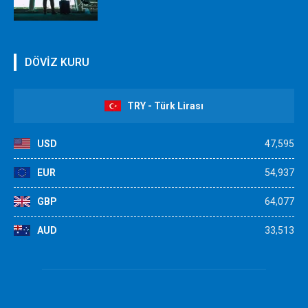
DÖVİZ KURU
TRY - Türk Lirası
USD
47,595
EUR
54,937
GBP
64,077
AUD
33,513