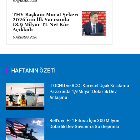
6 Ağustos 2026
THY Başkanı Murat Şeker:
2026’nın İlk Yarısında
18,9 Milyar TL Net Kâr
Açıkladı
6 Ağustos 2026
HAFTANIN ÖZETİ
ITOCHU ve ACG: Küresel Uçak Kiralama
Pazarında 1,9 Milyar Dolarlık Dev
Anlaşma
Bell’den H-1 Filosu İçin 300 Milyon
Dolarlık Dev Savunma Sözleşmesi