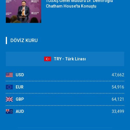
TUSAŞ Genel Müdürü Dr. Demiroğlu
Chatham House’ta Konuştu
DÖVİZ KURU
TRY - Türk Lirası
USD
47,662
EUR
54,916
GBP
64,121
AUD
33,499